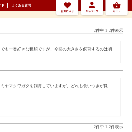
イド
よくある質問
お気に入り
Myページ
カート
2
件中
1
-
2
件表示
中でも一番好きな種類ですが、今回の大きさを飼育するのは初
、ミヤマクワガタを飼育していますが、どれも食いつきが良
2
件中
1
-
2
件表示