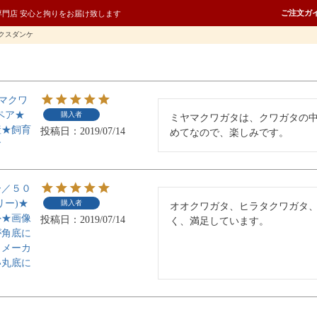
ご注文ガ
専門店 安心と拘りをお届け致します
クスダンケ
マクワ
ペア★
購入者
ミヤマクワガタは、クワガタの
産★飼育
投稿日
2019/07/14
めてなので、楽しみです。
す
ー／５０
リー)★
購入者
オオクワガタ、ヒラタクワガタ
外★画像
投稿日
2019/07/14
く、満足しています。
が角底に
、メーカ
い丸底に