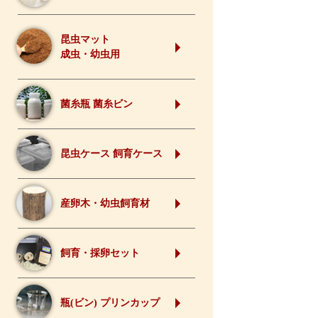
昆虫マット
成虫・幼虫用
菌糸瓶 菌糸ビン
昆虫ケース 飼育ケース
産卵木・幼虫飼育材
飼育・採卵セット
瓶(ビン) プリンカップ