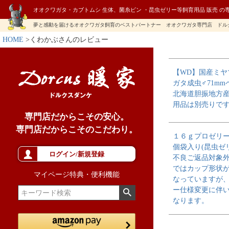
オオクワガタ・カブトムシ 生体、菌糸ビン ・昆虫ゼリー等飼育用品 販売 の
夢と感動を届けるオオクワガタ飼育のベストパートナー オオクワガタ専門店 ドル
HOME
くわかぶさんのレビュー
【WD】国産ミヤ
ガタ成虫♂71mm
北海道胆振地方
用品は別売りで
専門店だからこその安心。
専門店だからこそのこだわり。
１６ｇプロゼリ
個袋入り(昆虫ゼ
ログイン/新規登録
不良ご返品対象
ではカップ形状
マイページ特典・便利機能
なっていますが
ー仕様変更に伴
なります。