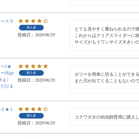
アースラ
購入者
とても見やすく重ねられるので便
投稿日
2020/06/29
これからはクリアスライダーに統
サイズがもうワンサイズ大きい
ー2★
High
購入者
ゼリーを簡単に切ることができる
（16ｇ）
投稿日
2020/06/29
また刃が出てくることもないの
ただけま
３０★１
購入者
コクワガタの幼虫飼育用に購入
投稿日
2020/06/29