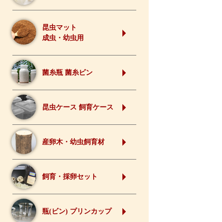
昆虫マット
成虫・幼虫用
菌糸瓶 菌糸ビン
昆虫ケース 飼育ケース
産卵木・幼虫飼育材
飼育・採卵セット
瓶(ビン) プリンカップ