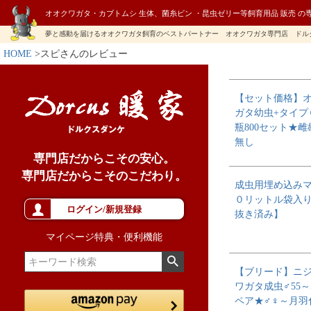
オオクワガタ・カブトムシ 生体、菌糸ビン ・昆虫ゼリー等飼育用品 販売 の
夢と感動を届けるオオクワガタ飼育のベストパートナー オオクワガタ専門店 ドル
HOME
スピさんのレビュー
【セット価格】
ガタ幼虫+タイプ
瓶800セット★
無し
専門店だからこその安心。
専門店だからこそのこだわり。
成虫用埋め込み
０リットル袋入
ログイン/新規登録
抜き済み】
マイページ特典・便利機能
【ブリード】ニ
ワガタ成虫♂55～
ペア★♂♀～月羽