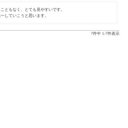
こともなく、とても見やすいです。

統一していこうと思います。
7
件中
1
-
7
件表示