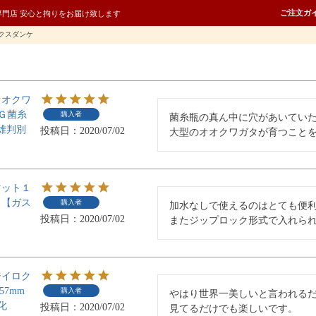
ご注文ガ
専門店 安心と拘りをお届け致します
クスダンケ
オオクワ
Ｇ菌糸
購入者
菌糸瓶の真ん中に穴があいていた
雌雄判別
投稿日
2020/07/02
大型のオオクワガタが育つこと
マット１
り【ガス
購入者
加水なしで使えるのはとても便利
投稿日
2020/07/02
またジップロック形式で入れら
ジイロク
57mm
購入者
やはり世界一美しいと言われるだ
化
投稿日
2020/07/02
見てるだけでも楽しいです。