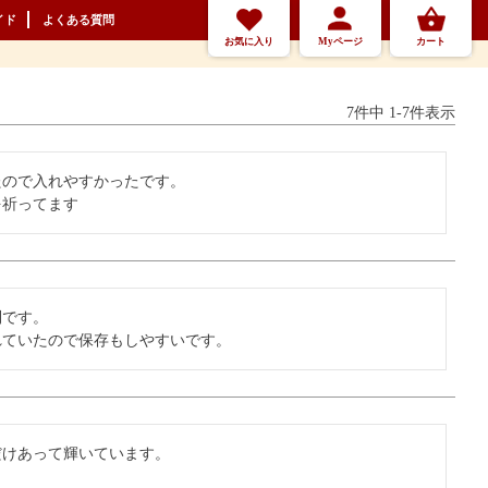
イド
よくある質問
お気に入り
Myページ
カート
7
件中
1
-
7
件表示
ので入れやすかったです。

を祈ってます
です。

れていたので保存もしやすいです。
けあって輝いています。
