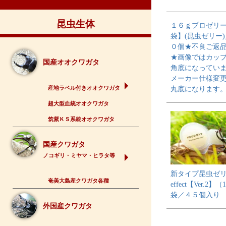
昆虫生体
１６ｇプロゼリ
袋】(昆虫ゼリー
０個★不良ご返
★画像ではカッ
国産オオクワガタ
角底になってい
メーカー仕様変
産地ラベル付きオオクワガタ
丸底になります
超大型血統オオクワガタ
筑紫ＫＳ系統オオクワガタ
国産クワガタ
ノコギリ・ミヤマ・ヒラタ等
新タイプ昆虫ゼリー
奄美大島産クワガタ各種
effect【Ver.2】
袋／４５個入り
外国産クワガタ