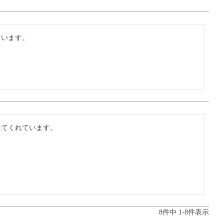
います。

てくれています。

8
件中
1
-
8
件表示