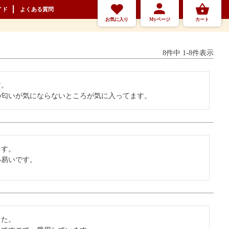
イド
よくある質問
お気に入り
Myページ
カート
8
件中
1
-
8
件表示
。

の匂いが気にならないところが気に入ってます。
す。

い易いです。
た。
