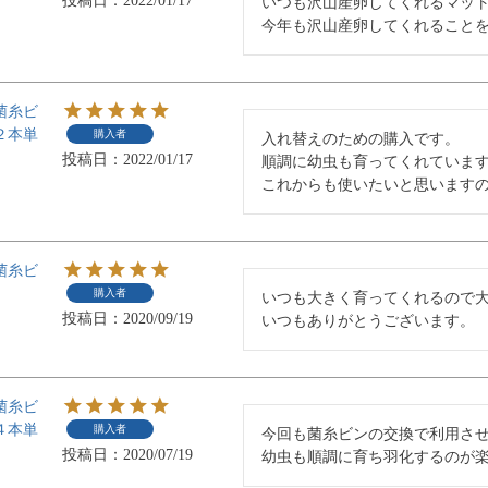
投稿日
2022/01/17
いつも沢山産卵してくれるマット
今年も沢山産卵してくれること
菌糸ビ
２本単
購入者
入れ替えのための購入です。

投稿日
2022/01/17
順調に幼虫も育ってくれています
これからも使いたいと思います
菌糸ビ
購入者
いつも大きく育ってくれるので大
投稿日
2020/09/19
いつもありがとうございます。
菌糸ビ
４本単
購入者
今回も菌糸ビンの交換で利用させ
投稿日
2020/07/19
幼虫も順調に育ち羽化するのが