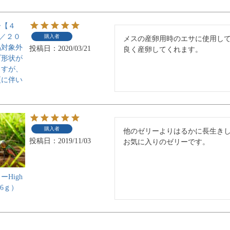
ー【４
)／２０
購入者
メスの産卵用時のエサに使用して
品対象外
投稿日
2020/03/21
良く産卵してくれます。
プ形状が
ますが、
更に伴い
。
購入者
他のゼリーよりはるかに長生きし
投稿日
2019/11/03
お気に入りのゼリーです。
High
（16ｇ）