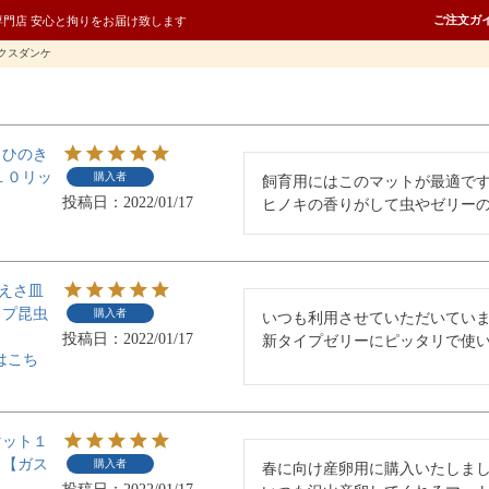
ご注文ガ
専門店 安心と拘りをお届け致します
クスダンケ
】ひのき
１０リッ
購入者
飼育用にはこのマットが最適です
投稿日
2022/01/17
ヒノキの香りがして虫やゼリー
用えさ皿
イプ昆虫
購入者
いつも利用させていただいていま
投稿日
2022/01/17
新タイプゼリーにピッタリで使
】にはこち
マット１
り【ガス
購入者
春に向け産卵用に購入いたしまし