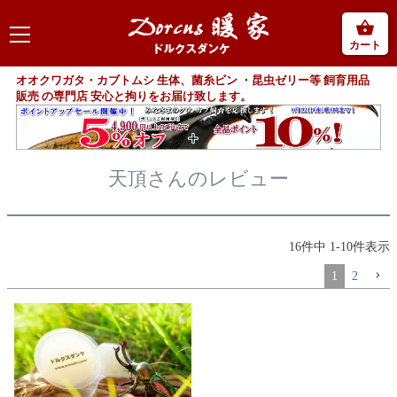
カート
オオクワガタ・カブトムシ 生体、菌糸ビン ・昆虫ゼリー等 飼育用品
販売 の専門店 安心と拘りをお届け致します。
天頂さんのレビュー
16
件中
1
-
10
件表示
1
2