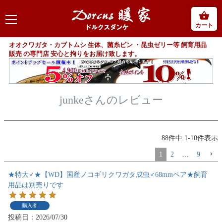
カート
オオクワガタ・カブトムシ 生体、菌糸ビン ・昆虫ゼリー等 飼育用品
販売 の専門店 安心と拘りをお届け致します。
junkeさんのレビュー
88
件中
1
-
10
件表示
1
2
…
9
★特大♂★【WD】国産ノコギリクワガタ成虫♂68mmペア★飼育
用品は別売りです
購入者
投稿日
2026/07/30