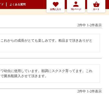
イド
よくある質問
お気に入り
Myページ
カート
2
件中
1
-
2
件表示
。これからの成長がとても楽しみです。粗品まで頂きありがと
クワ幼虫に使用しています。順調にスクスク育ってます。これ
らで菌糸瓶購入させて頂きます。
2
件中
1
-
2
件表示