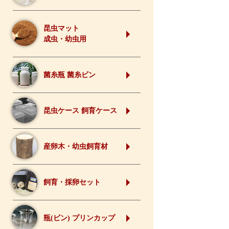
昆虫マット
成虫・幼虫用
菌糸瓶 菌糸ビン
昆虫ケース 飼育ケース
産卵木・幼虫飼育材
飼育・採卵セット
瓶(ビン) プリンカップ