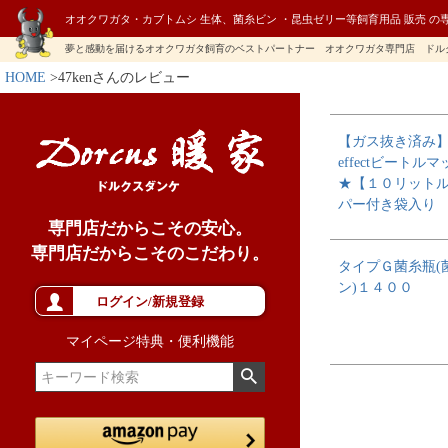
オオクワガタ・カブトムシ 生体、菌糸ビン ・昆虫ゼリー等飼育用品 販売 の
夢と感動を届けるオオクワガタ飼育のベストパートナー オオクワガタ専門店 ドル
HOME
47kenさんのレビュー
【ガス抜き済み】H
effectビートルマ
★【１０リット
パー付き袋入り
専門店だからこその安心。
専門店だからこそのこだわり。
タイプＧ菌糸瓶(
ン)１４００
ログイン/新規登録
マイページ特典・便利機能