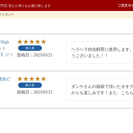
ご注文ガ
専門店 安心と拘りをお届け致します
クスダンケ
igh
ット
購入者
ヘラヘラ幼虫飼育に使用します
ル】ジッ
投稿日
2025/03/21
うございました！！
菌糸ビ
購入者
ダンケさんの福袋で頂いたオオ
投稿日
2025/03/21
からも楽しみです！また、こち