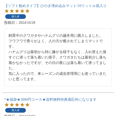
【ソフト粗めタイプ】ひのき埋め込みマット/10リットル袋入り
購入者
投稿日
2024/10/28
飼育中のクワガタやハナムグリの越冬用に購入しました。

フワフワで香りがよく、人の方が癒されてしまうマットで
す。

ハナムグリは最初から特に嫌がる様子もなく、入れ替えた後
すぐに潜って落ち着いた様子。クワガタたちは最初少し落ち
着かなかったですが、その日の夜には落ち着いて潜ってまし
た。

気に入ったので、来シーズンの成虫管理用にも使っていきた
いと思ってます。
*★福袋★3000円コース★送料無料特典適応外になります
購入者