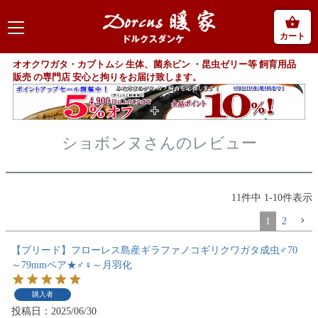
カート
オオクワガタ・カブトムシ 生体、菌糸ビン ・昆虫ゼリー等 飼育用品
販売 の専門店 安心と拘りをお届け致します。
ショボンヌさんのレビュー
11
件中
1
-
10
件表示
1
2
【ブリード】フローレス島産ギラファノコギリクワガタ成虫♂70
～79mmペア★♂♀～月羽化
購入者
投稿日
2025/06/30