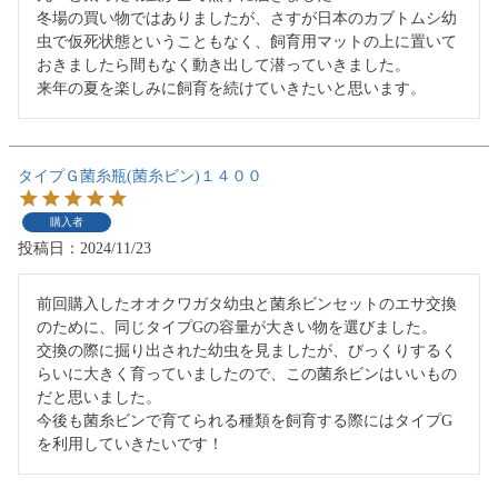
冬場の買い物ではありましたが、さすが日本のカブトムシ幼
虫で仮死状態ということもなく、飼育用マットの上に置いて
おきましたら間もなく動き出して潜っていきました。

来年の夏を楽しみに飼育を続けていきたいと思います。
タイプＧ菌糸瓶(菌糸ビン)１４００
購入者
投稿日
2024/11/23
前回購入したオオクワガタ幼虫と菌糸ビンセットのエサ交換
のために、同じタイプGの容量が大きい物を選びました。

交換の際に掘り出された幼虫を見ましたが、びっくりするく
らいに大きく育っていましたので、この菌糸ビンはいいもの
だと思いました。

今後も菌糸ビンで育てられる種類を飼育する際にはタイプG
を利用していきたいです！