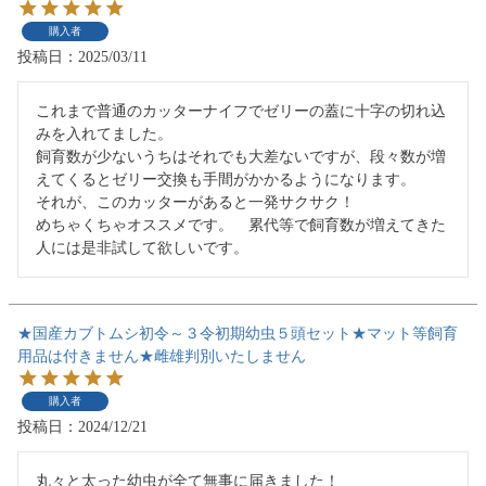
購入者
投稿日
2025/03/11
これまで普通のカッターナイフでゼリーの蓋に十字の切れ込
みを入れてました。

飼育数が少ないうちはそれでも大差ないですが、段々数が増
えてくるとゼリー交換も手間がかかるようになります。

それが、このカッターがあると一発サクサク！

めちゃくちゃオススメです。　累代等で飼育数が増えてきた
人には是非試して欲しいです。
★国産カブトムシ初令～３令初期幼虫５頭セット★マット等飼育
用品は付きません★雌雄判別いたしません
購入者
投稿日
2024/12/21
丸々と太った幼虫が全て無事に届きました！
