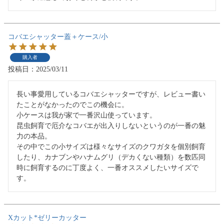
コバエシャッター蓋＋ケース/小
購入者
投稿日
2025/03/11
長い事愛用しているコバエシャッターですが、レビュー書い
たことがなかったのでこの機会に。

小ケースは我が家で一番沢山使っています。

昆虫飼育で厄介なコバエが出入りしないというのが一番の魅
力の本品。

その中でこの小サイズは様々なサイズのクワガタを個別飼育
したり、カナブンやハナムグリ（デカくない種類）を数匹同
時に飼育するのに丁度よく、一番オススメしたいサイズで
す。
Xカット*ゼリーカッター