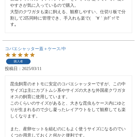
やすさが気に入っているので購入。

大型のクワガタも楽に飼える、観察しやすい、仕切り板で分
割して2匹同時に管理でき、手入れも楽で(　´∀｀)bｸﾞｯ!で
す。
コバエシャッター蓋＋ケース/中
購入者
投稿日
2025/03/11
昆虫飼育のオトモに安定のコバエシャッターですが、この中
サイズは主にカブトムシ系やサイズの大きな外国産クワガタ
オスの飼育に使用しています。

このくらいのサイズがあると、大きな昆虫もケース内にゆと
りが生まれるので少し凝ったレイアウトをして観察しても楽
しくなります。

また、産卵セットを組むのにもよく使うサイズになるのでい
くつか用意しておくと何かと便利です。