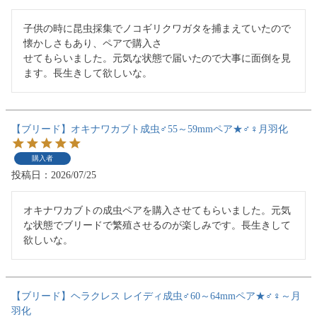
子供の時に昆虫採集でノコギリクワガタを捕まえていたので
懐かしさもあり、ペアで購入さ

せてもらいました。元気な状態で届いたので大事に面倒を見
ます。長生きして欲しいな。
【ブリード】オキナワカブト成虫♂55～59mmペア★♂♀月羽化
購入者
投稿日
2026/07/25
オキナワカブトの成虫ペアを購入させてもらいました。元気
な状態でブリードで繁殖させるのが楽しみです。長生きして
欲しいな。
【ブリード】ヘラクレス レイディ成虫♂60～64mmペア★♂♀～月
羽化