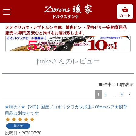
カート
オオクワガタ・カブトムシ 生体、菌糸ビン ・昆虫ゼリー等 飼育用品
販売 の専門店 安心と拘りをお届け致します。
junkeさんのレビュー
88
件中
1
-
10
件表示
1
2
…
9
★特大♂★【WD】国産ノコギリクワガタ成虫♂68mmペア★飼育
用品は別売りです
購入者
投稿日
2026/07/30