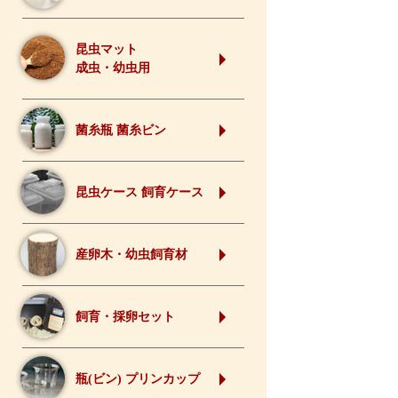
昆虫マット
成虫・幼虫用
菌糸瓶 菌糸ビン
昆虫ケース 飼育ケース
産卵木・幼虫飼育材
飼育・採卵セット
瓶(ビン) プリンカップ