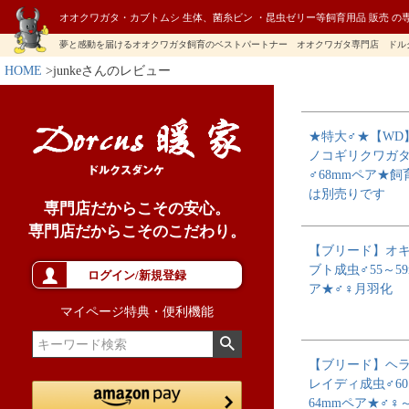
オオクワガタ・カブトムシ 生体、菌糸ビン ・昆虫ゼリー等飼育用品 販売 の
夢と感動を届けるオオクワガタ飼育のベストパートナー オオクワガタ専門店 ドル
HOME
junkeさんのレビュー
★特大♂★【WD
ノコギリクワガ
♂68mmペア★飼
は別売りです
専門店だからこその安心。
専門店だからこそのこだわり。
【ブリード】オ
ブト成虫♂55～5
ログイン/新規登録
ア★♂♀月羽化
マイページ特典・便利機能
【ブリード】ヘ
レイディ成虫♂6
64mmペア★♂♀