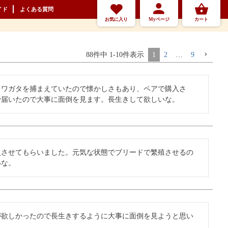
イド
よくある質問
お気に入り
Myページ
カート
88
件中
1
-
10
件表示
1
2
…
9
ワガタを捕まえていたので懐かしさもあり、ペアで購入さ

で届いたので大事に面倒を見ます。長生きして欲しいな。
入させてもらいました。元気な状態でブリードで繁殖させるの
いな。
が欲しかったので長生きするように大事に面倒を見ようと思い