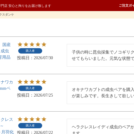
ご注文ガ
専門店 安心と拘りをお届け致します
クスダンケ
】国産
タ成虫
購入者
子供の時に昆虫採集でノコギリク
育用品
投稿日
2026/07/30
せてもらいました。元気な状態
キナワカ
9mmペ
購入者
オキナワカブトの成虫ペアを購
投稿日
2026/07/25
が楽しみです。長生きして欲し
ラクレス
0～
購入者
ヘラクレスレイディ成虫のペア
～月羽化
投稿日
2026/07/22
ます。