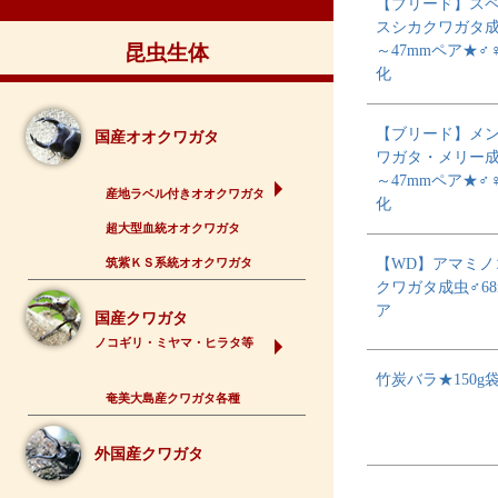
【ブリード】ス
スシカクワガタ成
昆虫生体
～47mmペア★♂
化
【ブリード】メ
国産オオクワガタ
ワガタ・メリー成
～47mmペア★♂
産地ラベル付きオオクワガタ
化
超大型血統オオクワガタ
【WD】アマミノ
筑紫ＫＳ系統オオクワガタ
クワガタ成虫♂68
ア
国産クワガタ
ノコギリ・ミヤマ・ヒラタ等
竹炭バラ★150g
奄美大島産クワガタ各種
外国産クワガタ