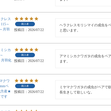
ラクレス
115～
購入者
ヘラクレスモリシマイの成虫をペ
♀～月羽
投稿日
2026/07/22
と思います。
マミシカ
0～
購入者
アマミシカクワガタの成虫をペ
～月羽化
投稿日
2026/07/22
ます。
マクワ
7mmペ
購入者
ミヤマクワガタの成虫がペアで欲
地方産★
投稿日
2026/07/22
長生きして欲しいな。
りです