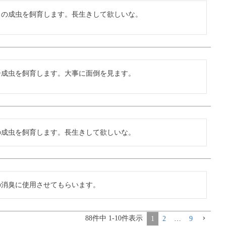
タの成虫を飼育します。長生きして欲しいな。
ー成虫を飼育します。大事に面倒を見ます。
の成虫を飼育します。長生きして欲しいな。
の消臭に使用させてもらいます。
88
件中
1
-
10
件表示
1
2
…
9