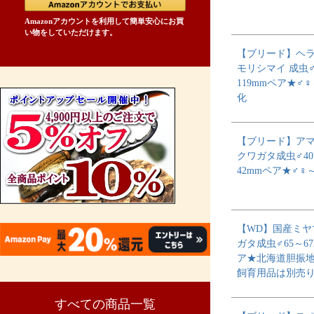
Amazonアカウントを利用して簡単安心にお買
い物をしていただけます。
【ブリード】ヘ
モリシマイ 成虫♂
119mmペア★♂
化
【ブリード】ア
クワガタ成虫♂4
42mmペア★♂♀
【WD】国産ミヤ
ガタ成虫♂65～6
ア★北海道胆振
飼育用品は別売
すべての商品一覧