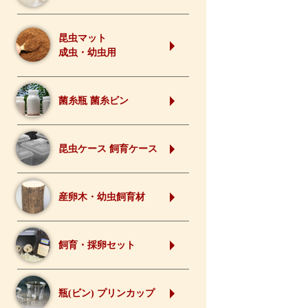
昆虫マット
成虫・幼虫用
菌糸瓶 菌糸ビン
昆虫ケース 飼育ケース
産卵木・幼虫飼育材
飼育・採卵セット
瓶(ビン) プリンカップ