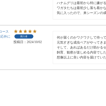
ハナムグリは最初から特に嫌が
ワガタたちは最初少し落ち着かな
気に入ったので、来シーズンの
円コース
適応外に
購入者
何が届くのかワクワクして待っ
投稿日
2024/10/02
元気すぎな成虫ペアがやってきま
そして、あればあるだけ助かる
飼育、観察が楽しめる内容でした
想像以上に良い内容を届けてい