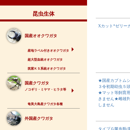
昆虫生体
Xカット*ゼリー
国産オオクワガタ
産地ラベル付きオオクワガタ
超大型血統オオクワガタ
筑紫ＫＳ系統オオクワガタ
★国産カブトム
国産クワガタ
３令初期幼虫５
ノコギリ・ミヤマ・ヒラタ等
★マット等飼育
きません★雌雄
奄美大島産クワガタ各種
しません
外国産クワガタ
タイプＧ菌糸瓶(