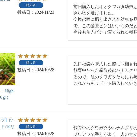
購入者
前回購入したオオクワガタ幼虫
投稿日
2024/11/23
きい物を選びました。

交換の際に掘り出された幼虫を
で、この菌糸ビンはいいものだと
今後も菌糸ビンで育てられる種
購入者
先日福袋を購入した際に同梱され
投稿日
2024/10/28
飼育中だった産卵後のハナムグ
るので、他のクワガタたちにも与
これからもリピート購入してい
High
（16ｇ）
イプ】ひ
/10リ
購入者
飼育中のクワガタやハナムグリの
投稿日
2024/10/28
フワフワで香りがよく、人の方が