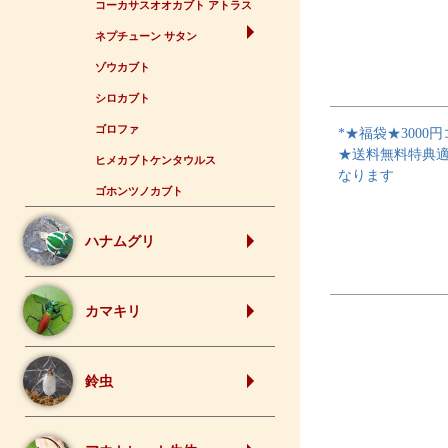
コーカサスオオカブト アトラス
ネプチューン サタン
ゾウカブト
シロカブト
ゴロファ
*★福袋★3000
★送料無料特典
ヒメカブトケンタウルス
なります
ゴホンツノカブト
ハナムグリ
カマキリ
鈴虫