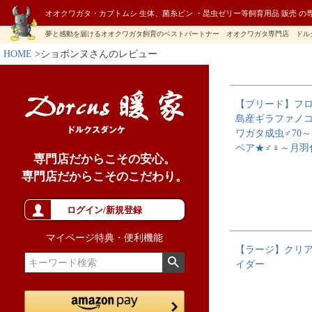
オオクワガタ・カブトムシ 生体、菌糸ビン ・昆虫ゼリー等飼育用品 販売 の
夢と感動を届けるオオクワガタ飼育のベストパートナー オオクワガタ専門店 ドル
HOME
ショボンヌさんのレビュー
【ブリード】フ
島産ギラファノ
ワガタ成虫♂70～
ペア★♂♀～月羽
専門店だからこその安心。
専門店だからこそのこだわり。
ログイン/新規登録
マイページ特典・便利機能
【ラージ】クリ
イダー