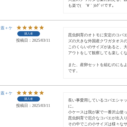
も楽で(　´∀｀)bｸﾞｯ!です。
ー蓋＋ケ
購入者
昆虫飼育のオトモに安定のコバ
投稿日
2025/03/11
ズの大きな外国産クワガタオスの
このくらいのサイズがあると、
アウトをして観察しても楽しくな
また、産卵セットを組むのにも
です。
ー蓋＋ケ
購入者
長い事愛用しているコバエシャ
投稿日
2025/03/11
に。

小ケースは我が家で一番沢山使っ
昆虫飼育で厄介なコバエが出入り
その中でこの小サイズは様々な