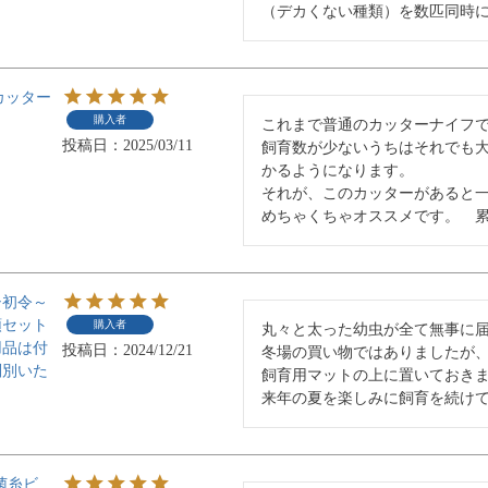
（デカくない種類）を数匹同時
カッター
購入者
これまで普通のカッターナイフで
投稿日
2025/03/11
飼育数が少ないうちはそれでも
かるようになります。

それが、このカッターがあると一
めちゃくちゃオススメです。　
シ初令～
頭セット
購入者
丸々と太った幼虫が全て無事に届
用品は付
投稿日
2024/12/21
冬場の買い物ではありましたが
判別いた
飼育用マットの上に置いておきま
来年の夏を楽しみに飼育を続け
菌糸ビ