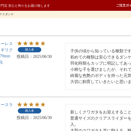
ご注文ガ
専門店 安心と拘りをお届け致します
クスダンケ
ローレス
コギリク
購入者
子供の頃から知っている種類です
79mm
投稿日
2025/06/30
初めての種類は安心できるダンケ
化
羽化時期もカップに明記してあっ
小柄な子を選びましたが、それで
綺麗な色艶のボディを持った元気
大切に飼育していきたいと思い
アースラ
購入者
新しくクワガタをお迎えすること
投稿日
2025/06/30
普通サイズのクリアスライダー
入。

大型のクワガタも楽に飼える、観