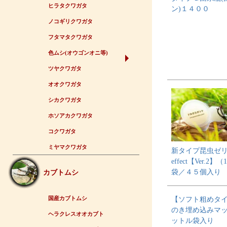
ヒラタクワガタ
ン)１４００
ノコギリクワガタ
フタマタクワガタ
色ムシ(オウゴンオニ等)
ツヤクワガタ
オオクワガタ
シカクワガタ
ホソアカクワガタ
コクワガタ
ミヤマクワガタ
新タイプ昆虫ゼリー
effect【Ver.2】
袋／４５個入り
カブトムシ
国産カブトムシ
【ソフト粗めタ
のき埋め込みマット
ヘラクレスオオカブト
ットル袋入り