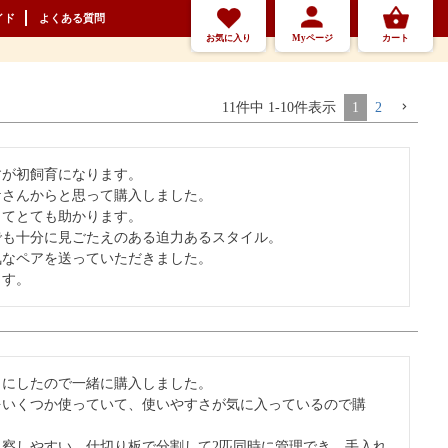
イド
よくある質問
お気に入り
Myページ
カート
11
件中
1
-
10
件表示
1
2
が初飼育になります。

さんからと思って購入しました。

てとても助かります。

も十分に見ごたえのある迫力あるスタイル。

なペアを送っていただきました。

ます。
にしたので一緒に購入しました。

をいくつか使っていて、使いやすさが気に入っているので購
察しやすい、仕切り板で分割して2匹同時に管理でき、手入れ