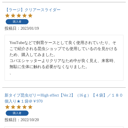
【ラージ】クリアースライダー
購入者
投稿日
2023/01/19
YouTubeなどで飼育ケースとして良く使用されていたり、そ
こで紹介される昆虫ショップでも使用しているのを見かける
ため、購入してみました。

コバエシャッターよりクリアなため中が良く見え、来客時、
無駄に生体に触れる必要がなくなりました。

、
新タイプ昆虫ゼリーHigh effect【Ver.2】（16ｇ）【４袋】／１８０
個入り★１袋＠￥970
購入者
投稿日
2022/10/20