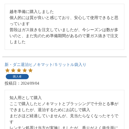
越冬準備に購入しました

個人的には質が良いと感じており、安心して使用できると思
っています

普段はガス抜きを注文していましたが、今シーズンは数が多
いのと、まだ先のため準備期間があるので要ガス抜きで注文
しました
新・ダニ退治ヒノキマット/５リットル袋入り
購入者
投稿日
2024/09/04
知人用として購入

ここで購入したヒノキマットとブラッシングで十分とる事が
できましたが、退治するためにお試しで購入

まださほど経過していませんが、見当たらなくなったそうで
す

レンチン処置は当方が実施しましたが、香りがよく衛生面に