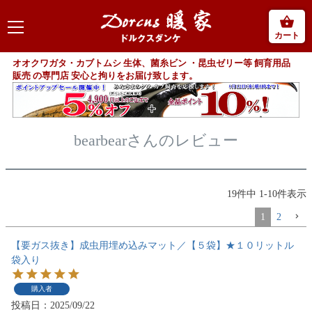
カート
オオクワガタ・カブトムシ 生体、菌糸ビン ・昆虫ゼリー等 飼育用品
販売 の専門店 安心と拘りをお届け致します。
bearbearさんのレビュー
19
件中
1
-
10
件表示
1
2
【要ガス抜き】成虫用埋め込みマット／【５袋】★１０リットル
袋入り
購入者
投稿日
2025/09/22