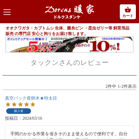
カート
オオクワガタ・カブトムシ 生体、菌糸ビン ・昆虫ゼリー等 飼育用品
販売 の専門店 安心と拘りをお届け致します。
タックンさんのレビュー
2
件中
1
-
2
件表示
真空パック産卵木★特太目
購入者
投稿日
2024/03/16
手間のかかる作業を省きそのまま使えるので便利です。自分