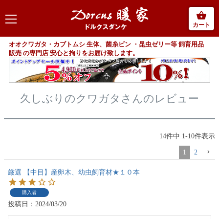
カート
オオクワガタ・カブトムシ 生体、菌糸ビン ・昆虫ゼリー等 飼育用品
販売 の専門店 安心と拘りをお届け致します。
久しぶりのクワガタさんのレビュー
14
件中
1
-
10
件表示
1
2
厳選 【中目】産卵木、幼虫飼育材★１０本
購入者
投稿日
2024/03/20