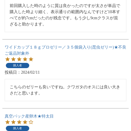
前回購入した時のように質は良かったのですが太さが単品で
購入した時より細く、表示通りの範囲内なんですけど10本す
べてが約7cmだったのが残念です。もう少し9cmクラスが混
ざると助かります。
ワイドカップ１８ｇプロゼリー／３５個袋入り(昆虫ゼリー)★不良
ご返品対象外
購入者
投稿日
2024/02/11
こちらのゼリーも良いですね。クワガタのオスには良い大き
さだと思います。
真空パック産卵木★特太目
購入者