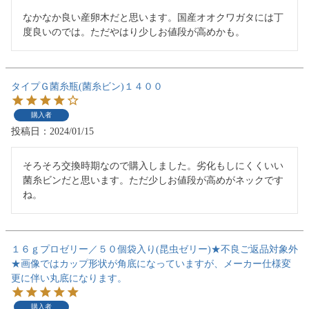
なかなか良い産卵木だと思います。国産オオクワガタには丁
度良いのでは。ただやはり少しお値段が高めかも。
タイプＧ菌糸瓶(菌糸ビン)１４００
購入者
投稿日
2024/01/15
そろそろ交換時期なので購入しました。劣化もしにくくいい
菌糸ビンだと思います。ただ少しお値段が高めがネックです
ね。
１６ｇプロゼリー／５０個袋入り(昆虫ゼリー)★不良ご返品対象外
★画像ではカップ形状が角底になっていますが、メーカー仕様変
更に伴い丸底になります。
購入者