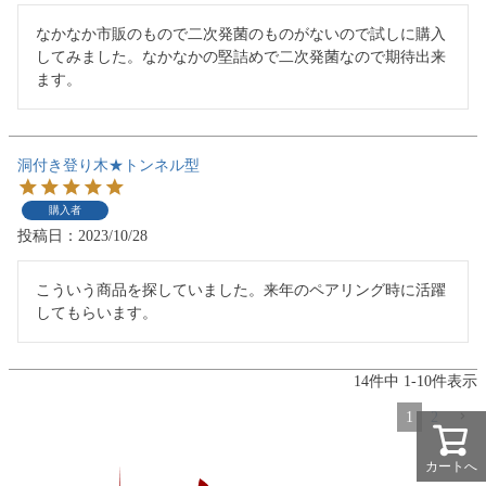
なかなか市販のもので二次発菌のものがないので試しに購入
してみました。なかなかの堅詰めで二次発菌なので期待出来
ます。
洞付き登り木★トンネル型
購入者
投稿日
2023/10/28
こういう商品を探していました。来年のペアリング時に活躍
してもらいます。
14
件中
1
-
10
件表示
1
2
カートへ