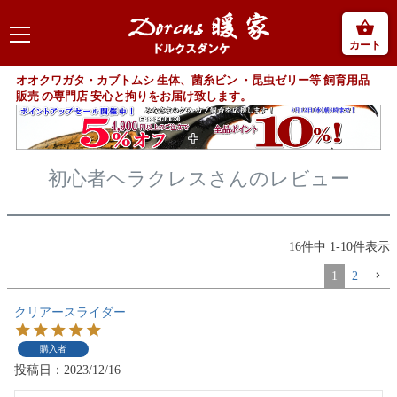
カート
オオクワガタ・カブトムシ 生体、菌糸ビン ・昆虫ゼリー等 飼育用品
販売 の専門店 安心と拘りをお届け致します。
初心者ヘラクレスさんのレビュー
16
件中
1
-
10
件表示
1
2
クリアースライダー
購入者
投稿日
2023/12/16