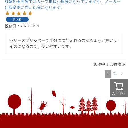
対象外★画像ではカップ形状が角底になっていますが、メーカー
仕様変更に伴い丸底になります。
購入者
投稿日
2023/10/14
ゼリースプリッターで半分づつ与えれるのがちょうど良いサ
イズになるので、使いやすいです。
16
件中
1
-
10
件表示
1
2
カートへ