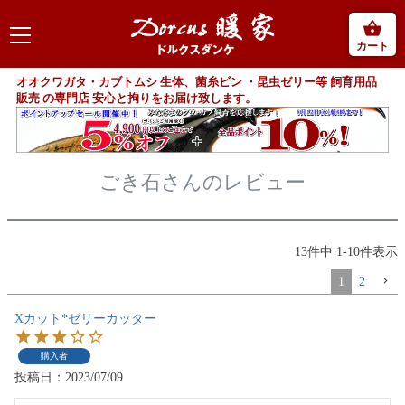
カート
オオクワガタ・カブトムシ 生体、菌糸ビン ・昆虫ゼリー等 飼育用品
販売 の専門店 安心と拘りをお届け致します。
ごき石さんのレビュー
13
件中
1
-
10
件表示
1
2
Xカット*ゼリーカッター
購入者
投稿日
2023/07/09