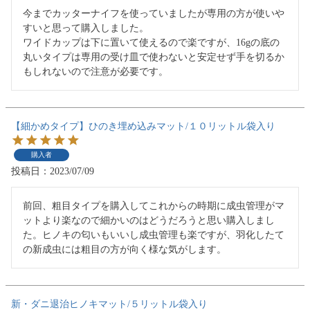
今までカッターナイフを使っていましたが専用の方が使いや
すいと思って購入しました。

ワイドカップは下に置いて使えるので楽ですが、16gの底の
丸いタイプは専用の受け皿で使わないと安定せず手を切るか
もしれないので注意が必要です。
【細かめタイプ】ひのき埋め込みマット/１０リットル袋入り
購入者
投稿日
2023/07/09
前回、粗目タイプを購入してこれからの時期に成虫管理がマ
ットより楽なので細かいのはどうだろうと思い購入しまし
た。ヒノキの匂いもいいし成虫管理も楽ですが、羽化したて
の新成虫には粗目の方が向く様な気がします。
新・ダニ退治ヒノキマット/５リットル袋入り