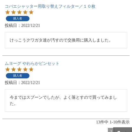
コバエシャッター用取り替えフィルター／１０枚
購入者
投稿日
2022/12/21
けっこうクワガタ達が汚すので交換用に購入しました。
ムヨーグ やわらかピンセット
購入者
投稿日
2022/12/21
今まではスプーンでしたが、よく落とすので買ってみまし
た。
13
件中
1
-
10
件表示
1
2