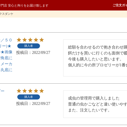
ご注文ガ
専門店 安心と拘りをお届け致します
クスダンケ
ー／５０
リー)★
購入者
総額を合わせるので抱き合わせ購
外★画像
投稿日
2022/09/27
餌だけを買いに行くのも面倒で暖
が角底に
今後も購入したいと思います。

、メーカ
個人的に今の所プロゼリーが1番
い丸底に
ダー
購入者
成虫の管理用で購入しました

投稿日
2022/09/27
普通の虫かごなどと違い使いやす
また、注文したいです。