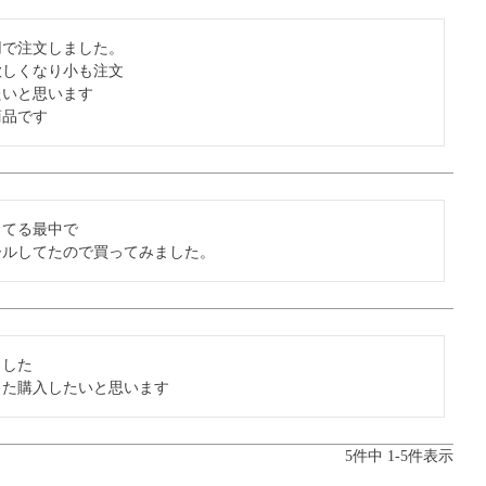
で注文しました。

しくなり小も注文

いと思います

商品です
てる最中で

した

また購入したいと思います
5
件中
1
-
5
件表示