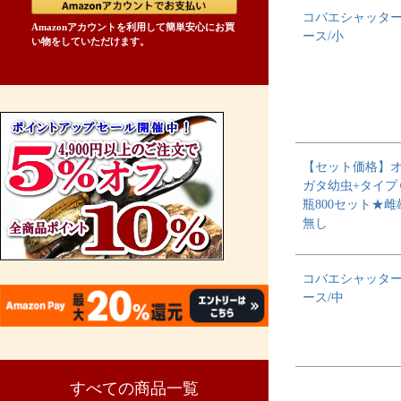
コバエシャッタ
Amazonアカウントを利用して簡単安心にお買
ース/小
い物をしていただけます。
【セット価格】
ガタ幼虫+タイプ
瓶800セット★
無し
コバエシャッタ
ース/中
すべての商品一覧