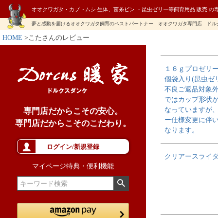
オオクワガタ・カブトムシ 生体、菌糸ビン ・昆虫ゼリー等飼育用品 販売 の
夢と感動を届けるオオクワガタ飼育のベストパートナー オオクワガタ専門店 ドル
HOME
こたさんのレビュー
１６ｇプロゼリ
個袋入り(昆虫ゼ
不良ご返品対象
ではカップ形状
なっていますが
専門店だからこその安心。
ー仕様変更に伴
専門店だからこそのこだわり。
なります。
ログイン/新規登録
クリアースライ
マイページ特典・便利機能