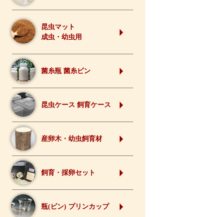
昆虫マット
成虫・幼虫用
菌糸瓶 菌糸ビン
昆虫ケース 飼育ケース
産卵木・幼虫飼育材
飼育・採卵セット
瓶(ビン) プリンカップ