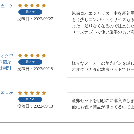
ー蓋＋ケ
購入者
以前コバエシャッター中を産卵用
投稿日
2022/09/27
もう少しコンパクトなサイズも欲
また、足りなくなるので注文した
リーズナブルで使い勝手の良い
オオクワ
Ｇ菌糸
購入者
様々なメーカーの菌糸ビンを試し
雌雄判別
投稿日
2022/09/18
ー蓋＋ケ
購入者
産卵セットを組むのに購入致しま
投稿日
2022/09/18
他にも色々商品が揃ってるので