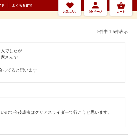
イド
よくある質問
お気に入り
Myページ
カート
5
件中
1
-
5
件表示
入でしたが

家さんで

合ってると思います
いので今後成虫はクリアスライダーで行こうと思います。
