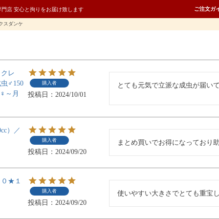
ご注文ガ
専門店 安心と拘りをお届け致します
クスダンケ
ラクレ
♂150
購入者
とても元気で立派な成虫が届い
♂♀～月
投稿日
2024/10/01
cc）／
購入者
まとめ買いでお得になっており
投稿日
2024/09/20
００★１
購入者
使いやすい大きさでとても重宝
投稿日
2024/09/20