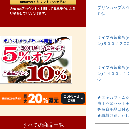
プリンカップ８
Amazonアカウントを利用して簡単安心にお買
０個
い物をしていただけます。
タイプＧ菌糸瓶(
ン)８００／２０
タイプＧ菌糸瓶(
ン)１４００／１
位
★国産カブトム
虫１０頭セット
等飼育用品は付
★雌雄判別いた
すべての商品一覧