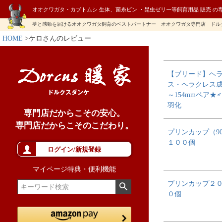
オオクワガタ・カブトムシ 生体、菌糸ビン ・昆虫ゼリー等飼育用品 販売 の
夢と感動を届けるオオクワガタ飼育のベストパートナー オオクワガタ専門店 ドル
HOME
ケロさんのレビュー
【ブリード】ヘ
ス・ヘラクレス成虫
～154mmペア★
羽化
専門店だからこその安心。
専門店だからこそのこだわり。
プリンカップ（90
１００個
ログイン/新規登録
マイページ特典・便利機能
プリンカップ２
０個