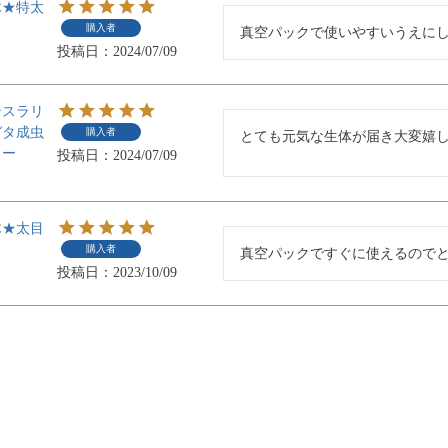
木★特太
購入者
真空パックで使いやすいうえに
投稿日
2024/07/09
ンスラリ
ガタ成虫
購入者
とても元気な生体が届き大変嬉
リー
投稿日
2024/07/09
木★太目
購入者
真空パックですぐに使えるので
投稿日
2023/10/09