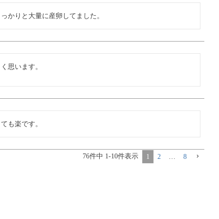
しっかりと大量に産卵してました。
しく思います。
とても楽です。
76
件中
1
-
10
件表示
1
2
…
8