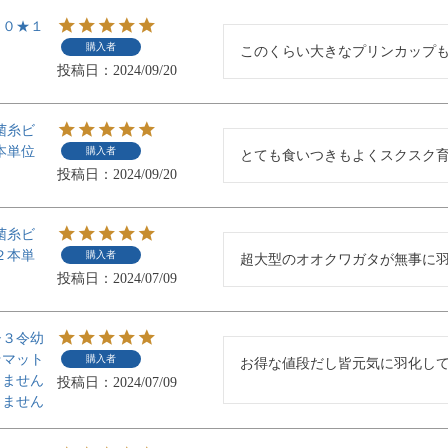
６０★１
購入者
このくらい大きなプリンカップ
投稿日
2024/09/20
菌糸ビ
本単位
購入者
とても食いつきもよくスクスク
投稿日
2024/09/20
菌糸ビ
２本単
購入者
超大型のオオクワガタが無事に
投稿日
2024/07/09
シ３令幼
★マット
購入者
お得な値段だし皆元気に羽化し
きません
投稿日
2024/07/09
しません