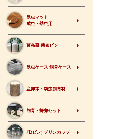
昆虫マット
成虫・幼虫用
菌糸瓶 菌糸ビン
昆虫ケース 飼育ケース
産卵木・幼虫飼育材
飼育・採卵セット
瓶(ビン) プリンカップ