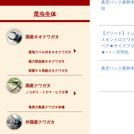
真空パック産卵
目
昆虫生体
【ブリード】イ
国産オオクワガタ
スキンイロクワ
ペア★サイズフ
★♂♀～月羽化
産地ラベル付きオオクワガタ
超大型血統オオクワガタ
真空パック産卵
筑紫ＫＳ系統オオクワガタ
国産クワガタ
ノコギリ・ミヤマ・ヒラタ等
奄美大島産クワガタ各種
外国産クワガタ