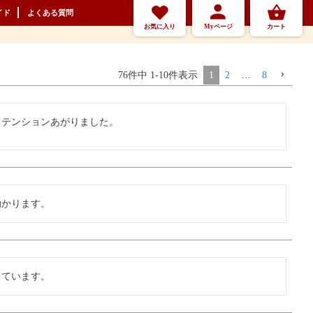
イド
よくある質問
お気に入り
Myページ
カート
76
件中
1
-
10
件表示
1
2
…
8
てテンションあがりました。
助かります。
しています。