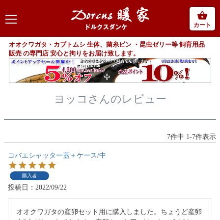
カート
オオクワガタ・カブトムシ 生体、菌糸ビン ・昆虫ゼリー等 飼育用品
販売 の専門店 安心と拘りをお届け致します。
ヨッコさんのレビュー
7
件中
1
-
7
件表示
コバエシャッター蓋＋ケース/中
購入者
投稿日
2022/09/22
オオクワガタの産卵セット用に購入しました。ちょうど産卵