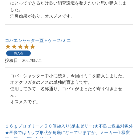
にとってできるだけ良い飼育環境を整えたいと思い購入しま
した。

消臭効果があり、オスメスです。
コバエシャッター蓋＋ケース/ミニ
購入者
投稿日
2022/08/21
コバエシャッター中小に続き、今回はミニを購入しました。
オオクワガタのメスの単独飼育ようです。

使用してみて、名称通り、コバエがまったく寄り付きませ
ん。

オスメスです。
１６ｇプロゼリー／５０個袋入り(昆虫ゼリー)★不良ご返品対象外
★画像ではカップ形状が角底になっていますが、メーカー仕様変