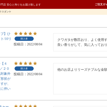
ご注文ガ
専門店 安心と拘りをお届け致します
クスダンケ
イプ】ひ
/10リ
購入者
クワガタが数匹おり、よく使用
投稿日
2022/08/04
良い香りがして、気に入ってお
ー【４
)／２０
購入者
他のお店よりリーズナブルな金
品対象外
投稿日
2022/08/04
プ形状が
ますが、
更に伴い
。
ッチャー