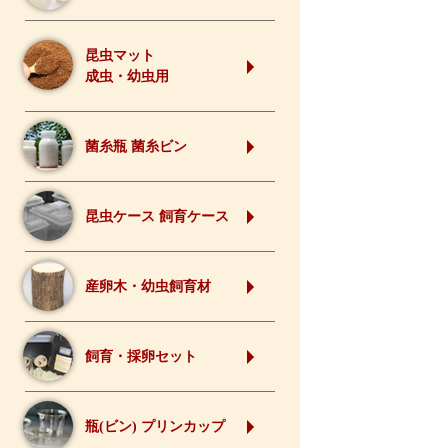
昆虫マット
成虫・幼虫用
菌糸瓶 菌糸ビン
昆虫ケース 飼育ケース
産卵木・幼虫飼育材
飼育・採卵セット
瓶(ビン) プリンカップ