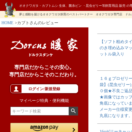
オオクワガタ・カブトムシ 生体、菌糸ビン ・昆虫ゼリー等飼育用品 販売 の
夢と感動を届けるオオクワガタ飼育のベストパートナー オオクワガタ専門店 ドル
HOME
カブトさんのレビュー
【ソフト粗めタ
のき埋め込みマット
ットル袋入り
専門店だからこその安心。
専門店だからこそのこだわり。
１６ｇプロゼリ
袋】(昆虫ゼリー
ログイン/新規登録
０個★不良ご返
★画像ではカッ
マイページ特典・便利機能
角底になってい
メーカー仕様変
丸底になります
16gゼリーキャ