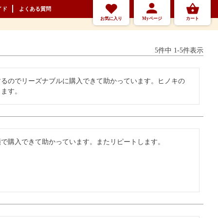
イド
よくある質問
お気に入り
Myページ
カート
5
件中
1
-
5
件表示
するのでリーズナブルに購入できて助かっています。ヒノキの
ります。
額で購入できて助かっています。またリピートします。