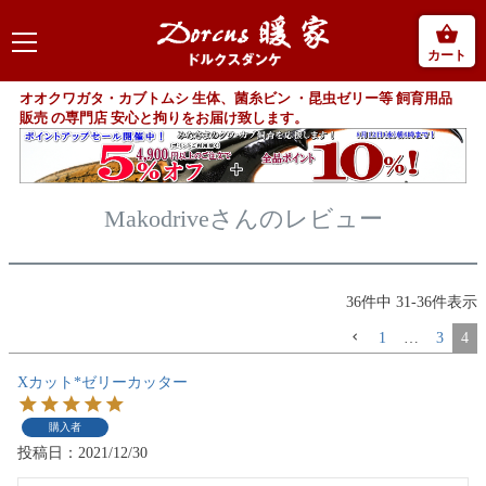
カート
オオクワガタ・カブトムシ 生体、菌糸ビン ・昆虫ゼリー等 飼育用品
販売 の専門店 安心と拘りをお届け致します。
Makodriveさんのレビュー
36
件中
31
-
36
件表示
1
…
3
4
Xカット*ゼリーカッター
購入者
投稿日
2021/12/30