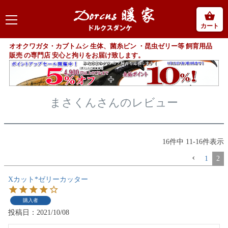
カート
オオクワガタ・カブトムシ 生体、菌糸ビン ・昆虫ゼリー等 飼育用品
販売 の専門店 安心と拘りをお届け致します。
まさくんさんのレビュー
16
件中
11
-
16
件表示
1
2
Xカット*ゼリーカッター
購入者
投稿日
2021/10/08