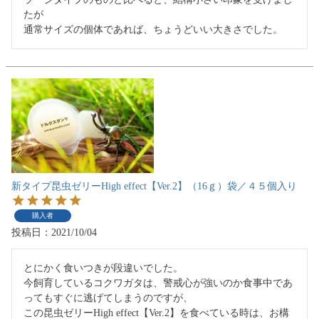
たが

通常サイズの個体であれば、ちょうどいい大きさでした。
新タイプ昆虫ゼリーHigh effect【Ver.2】（16ｇ）袋／４５個入り
購入者
投稿日
2021/10/04
とにかく食いつきが段違いでした。

今飼育しているコクワガタは、警戒心が強いのか食事中であ
ってもすぐに逃げてしまうのですが、

この昆虫ゼリーHigh effect【Ver.2】を食べている時は、お構