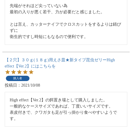
先端がそれほど尖っていない為

最初の入りが悪く若干、力が必要だと感じました。

とは言え、カッターナイフでクロスカットをするよりは錆び
ずに

衛生的ですし時短にもなるので便利です。
【２穴】３０ｇ(１８ｇ)用えさ皿★新タイプ昆虫ゼリーHigh
effect【Ver.2】にはこちらを
購入者
投稿日
2021/10/08
High effect【Ver.2】の餌置き場として購入しました。

一般的なケースサイズであれば、丁度いいサイズです。

表皮付きで、クワガタも足が引っ掛かり食べやすいようで
す。