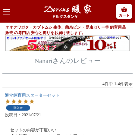
カート
オオクワガタ・カブトムシ 生体、菌糸ビン ・昆虫ゼリー等 飼育用品
販売 の専門店 安心と拘りをお届け致します。
Nanariさんのレビュー
4
件中
1
-
4
件表示
通常飼育用スターターセット
購入者
投稿日
2021/07/21
セットの内容が丁度いい
