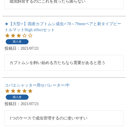
成虫飼育するのにこれを買ったら困らない
★【大型♂】国産カブトムシ成虫♂78～79mmペアと新タイプビー
トルマットHigh effectセット
購入者
投稿日
2021/07/21
カブトムシを飼い始める方たちなら需要があると思う
コバエシャッター用セパレーター/中
購入者
投稿日
2021/07/21
1つのケースで成虫管理するのに使いやすい