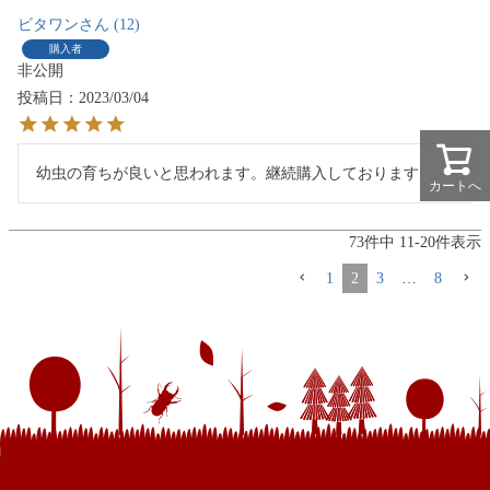
ビタワン
12
購入者
非公開
投稿日
2023/03/04
幼虫の育ちが良いと思われます。継続購入しております
カートへ
73
件中
11
-
20
件表示
1
2
3
…
8