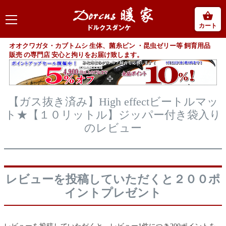
カート
オオクワガタ・カブトムシ 生体、菌糸ビン ・昆虫ゼリー等 飼育用品
販売 の専門店 安心と拘りをお届け致します。
【ガス抜き済み】High effectビートルマッ
ト★【１０リットル】ジッパー付き袋入り
のレビュー
レビューを投稿していただくと２００ポ
イントプレゼント