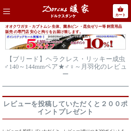
カート
オオクワガタ・カブトムシ 生体、菌糸ビン ・昆虫ゼリー等 飼育用品
販売 の専門店 安心と拘りをお届け致します。
【ブリード】ヘラクレス・リッキー成虫
♂140～144mmペア★♂♀～月羽化のレビュ
ー
レビューを投稿していただくと２００ポ
イントプレゼント