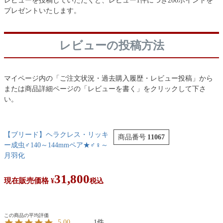
レビューを投稿していただくと、レビュー1件につき200ポイントを
プレゼントいたします。
レビューの投稿方法
マイページ内の「ご注文状況・過去購入履歴・レビュー投稿」から
または商品詳細ページの「レビューを書く」をクリックして下さ
い。
【ブリード】ヘラクレス・リッキ
商品番号
11067
ー成虫♂140～144mmペア★♂♀～
月羽化
31,800
現在販売価格
¥
税込
1
5.00