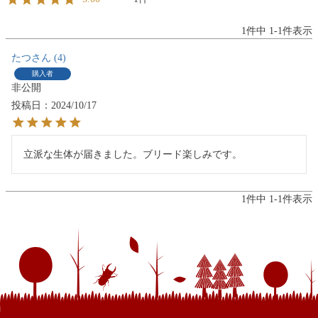
1
件中
1
-
1
件表示
たつ
4
購入者
非公開
投稿日
2024/10/17
立派な生体が届きました。ブリード楽しみです。
1
件中
1
-
1
件表示