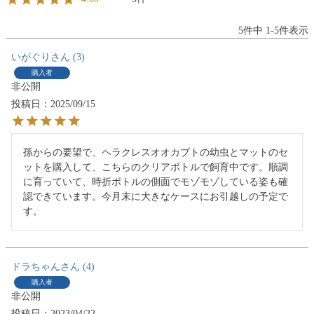
5
件中
1
-
5
件表示
いがぐり
3
購入者
非公開
投稿日
2025/09/15
孫からの要望で、ヘラクレスオオカブトの幼虫とマットのセ
ットを購入して、こちらのクリアボトルで飼育中です。順調
に育っていて、時折ボトルの側面でモゾモゾしている姿も確
認できています。今月末に大きなケースにお引越しの予定で
す。
ドラちゃん
4
購入者
非公開
投稿日
2023/04/22