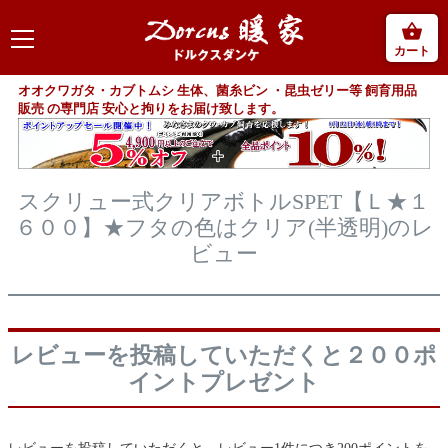
カート
オオクワガタ・カブトムシ 生体、菌糸ビン ・昆虫ゼリー等 飼育用品
販売 の専門店 安心と拘りをお届け致します。
スクリュー式クリアボトルSPET【Ｌ★１
６００】★フタの色はクリア(半透明)のレ
ビュー
レビューを投稿していただくと２００ポ
イントプレゼント