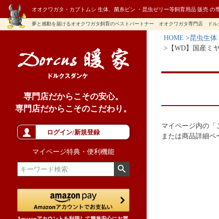
オオクワガタ・カブトムシ 生体、菌糸ビン ・昆虫ゼリー等飼育用品 販売 の
夢と感動を届けるオオクワガタ飼育のベストパートナー オオクワガタ専門店 ドル
HOME
昆虫生体
【WD】国産ミ
専門店だからこその安心。
専門店だからこそのこだわり。
マイページ内の「
ログイン/新規登録
または商品詳細ペ
マイページ特典・便利機能
Amazonアカウントを利用して簡単安心にお買