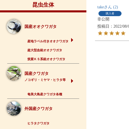
昆虫生体
take
2
購入者
非公開
投稿日
2022/08/
国産オオクワガタ
産地ラベル付きオオクワガタ
超大型血統オオクワガタ
筑紫ＫＳ系統オオクワガタ
国産クワガタ
ノコギリ・ミヤマ・ヒラタ等
奄美大島産クワガタ各種
外国産クワガタ
ヒラタクワガタ