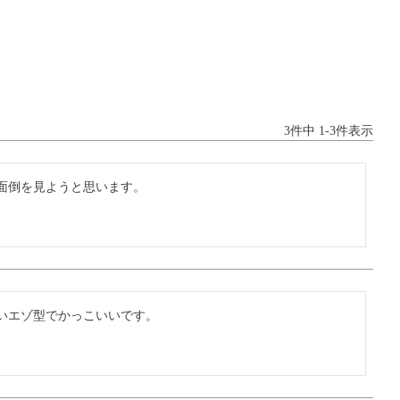
3
件中
1
-
3
件表示
倒を見ようと思います。

いエゾ型でかっこいいです。