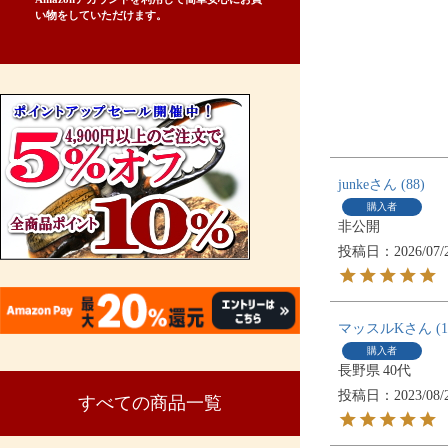
い物をしていただけます。
junke
88
購入者
非公開
投稿日
2026/07/
マッスルK
1
購入者
長野県
40代
投稿日
2023/08/
すべての商品一覧