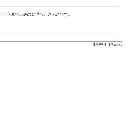
起も立派で上翅の金毛もふさふさです。
3
件中
1
-
3
件表示