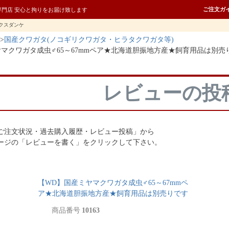
ご注文ガ
専門店 安心と拘りをお届け致します
クスダンケ
国産クワガタ(ノコギリクワガタ・ヒラタクワガタ等)
ヤマクワガタ成虫♂65～67mmペア★北海道胆振地方産★飼育用品は別売
レビューの投
ご注文状況・過去購入履歴・レビュー投稿」から
ージの「レビューを書く」をクリックして下さい。
【WD】国産ミヤマクワガタ成虫♂65～67mmペ
ア★北海道胆振地方産★飼育用品は別売りです
商品番号
10163