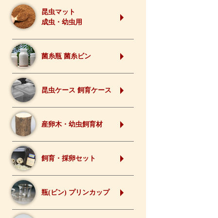
昆虫マット
成虫・幼虫用
菌糸瓶 菌糸ビン
昆虫ケース 飼育ケース
産卵木・幼虫飼育材
飼育・採卵セット
瓶(ビン) プリンカップ