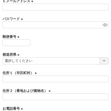
須
Ｅメールアドレス
)
(
必
須
パスワード
)
(
必
須
郵便番号
)
(
必
須
都道府県
)
(
必
須
住所１（市区町村）
)
(
必
須
住所２（番地および建物名）
)
(
必
須
お電話番号