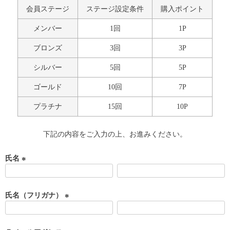
会員ステージ
ステージ設定条件
購入ポイント
メンバー
1回
1P
ブロンズ
3回
3P
シルバー
5回
5P
ゴールド
10回
7P
プラチナ
15回
10P
下記の内容をご入力の上、お進みください。
氏名
(
必
須
氏名（フリガナ）
)
(
必