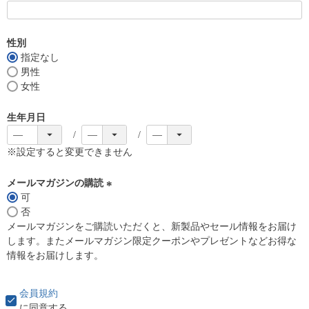
)
(
必
須
性別
)
指定なし
男性
女性
生年月日
※設定すると変更できません
メールマガジンの購読
可
(
否
必
メールマガジンをご購読いただくと、新製品やセール情報をお届け
須
します。またメールマガジン限定クーポンやプレゼントなどお得な
)
情報をお届けします。
会員規約
に同意する