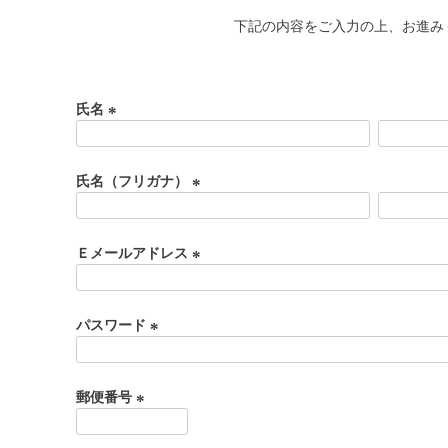
下記の内容をご入力の上、お進み
氏名
(
必
須
氏名（フリガナ）
)
(
必
須
Ｅメールアドレス
)
(
必
須
パスワード
)
(
必
須
郵便番号
)
(
必