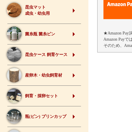
昆虫マット
成虫・幼虫用
★Amazon
菌糸瓶 菌糸ビン
Amazon 
そのため、Am
昆虫ケース 飼育ケース
産卵木・幼虫飼育材
飼育・採卵セット
瓶(ビン) プリンカップ