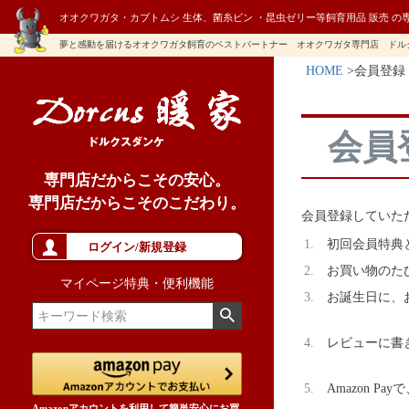
オオクワガタ・カブトムシ 生体、菌糸ビン ・昆虫ゼリー等飼育用品 販売 の
夢と感動を届けるオオクワガタ飼育のベストパートナー オオクワガタ専門店 ドル
HOME
会員登録
会員
専門店だからこその安心。
専門店だからこそのこだわり。
会員登録していた
初回会員特典
ログイン/新規登録
お買い物のた
マイページ特典・便利機能
お誕生日に、
レビューに書
Amazon 
Amazonアカウントを利用して簡単安心にお買