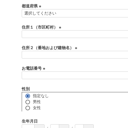
須
都道府県
)
(
必
須
住所１（市区町村）
)
(
必
須
住所２（番地および建物名）
)
(
必
須
お電話番号
)
(
必
須
性別
)
指定なし
男性
女性
生年月日