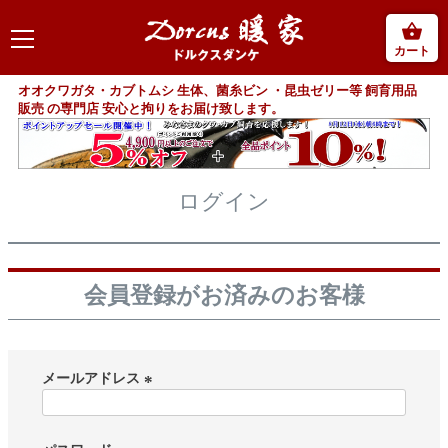
カート
オオクワガタ・カブトムシ 生体、菌糸ビン ・昆虫ゼリー等 飼育用品
販売 の専門店 安心と拘りをお届け致します。
ログイン
会員登録がお済みのお客様
メールアドレス
(
必
須