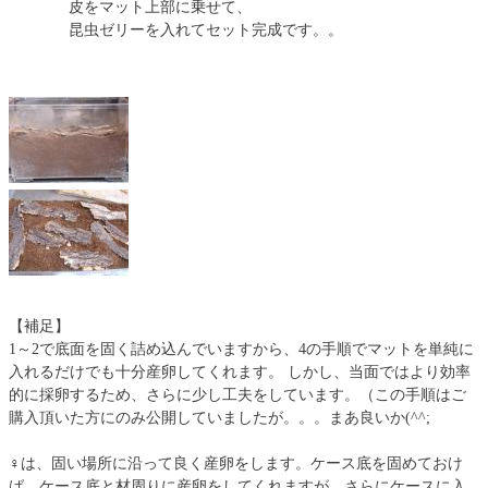
皮をマット上部に乗せて、
昆虫ゼリーを入れてセット完成です。。
【補足】
1～2で底面を固く詰め込んでいますから、4の手順でマットを単純に
入れるだけでも十分産卵してくれます。 しかし、当面ではより効率
的に採卵するため、さらに少し工夫をしています。（この手順はご
購入頂いた方にのみ公開していましたが。。。まあ良いか(^^;
♀は、固い場所に沿って良く産卵をします。ケース底を固めておけ
ば、ケース底と材周りに産卵をしてくれますが、さらにケースに入