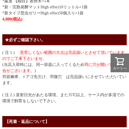
*厳選 【細目】産卵木×1本
*新・完熟発酵マットHigh effect10リットル×1袋
*新タイプ昆虫ゼリーHigh effect50個入り×1袋
4,800(税込)
★必ずご確認下さい。
( 注 1.)
見苦しくない範囲の欠点は完品扱いとさせて頂いています
のでご了承下さいませ。
(当店入荷時には、同一容器に入ってくるため
羽に穴が開いている場
カートへ
合がございます
。)
符節麻痺、♀アゴ先欠け、羽微穴 は完品扱いにさせていただいてい
ます。
( 注 2.) 直射日光があたる環境、また35℃以上、ケース内が多湿での
環境で飼育をしないで下さい。
【死着・返品について】