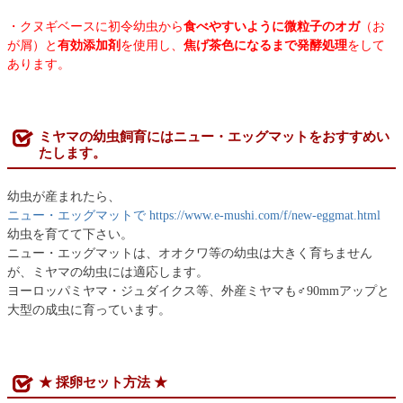
・クヌギベースに初令幼虫から
食べやすいように微粒子のオガ
（お
が屑）と
有効添加剤
を使用し、
焦げ茶色になるまで発酵処理
をして
あります。
ミヤマの幼虫飼育にはニュー・エッグマットをおすすめい
たします。
幼虫が産まれたら、
ニュー・エッグマットで https://www.e-mushi.com/f/new-eggmat.html
幼虫を育てて下さい。
ニュー・エッグマットは、オオクワ等の幼虫は大きく育ちません
が、ミヤマの幼虫には適応します。
ヨーロッパミヤマ・ジュダイクス等、外産ミヤマも♂90mmアップと
大型の成虫に育っています。
★ 採卵セット方法 ★