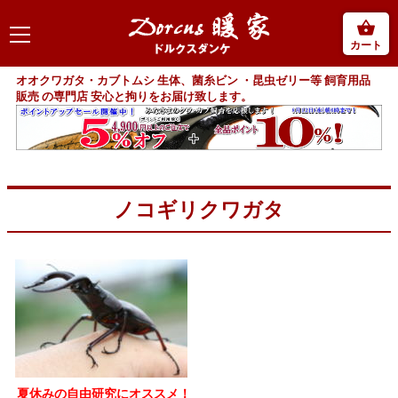
カート
オオクワガタ・カブトムシ 生体、菌糸ビン ・昆虫ゼリー等 飼育用品
販売 の専門店 安心と拘りをお届け致します。
ノコギリクワガタ
夏休みの自由研究にオススメ！