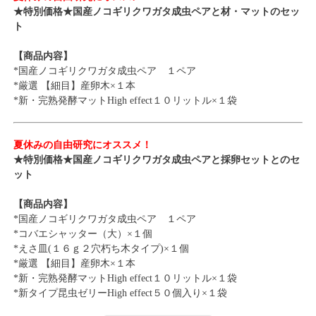
★特別価格★国産ノコギリクワガタ成虫ペアと材・マットのセッ
ト
【商品内容】
*国産ノコギリクワガタ成虫ペア １ペア
*厳選 【細目】産卵木×１本
*新・完熟発酵マットHigh effect１０リットル×１袋
夏休みの自由研究にオススメ！
★特別価格★国産ノコギリクワガタ成虫ペアと採卵セットとのセ
ット
【商品内容】
*国産ノコギリクワガタ成虫ペア １ペア
*コバエシャッター（大）×１個
*えさ皿(１６ｇ２穴朽ち木タイプ)×１個
*厳選 【細目】産卵木×１本
*新・完熟発酵マットHigh effect１０リットル×１袋
*新タイプ昆虫ゼリーHigh effect５０個入り×１袋