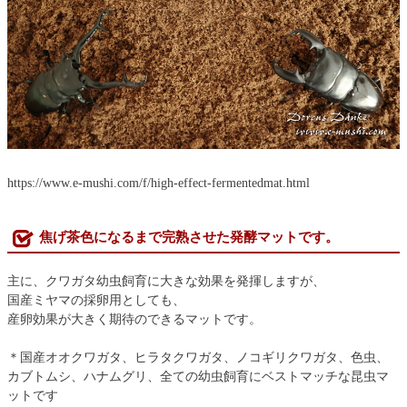
https://www.e-mushi.com/f/high-effect-fermentedmat.html
焦げ茶色になるまで完熟させた発酵マットです。
主に、クワガタ幼虫飼育に大きな効果を発揮しますが、
国産ミヤマの採卵用としても、
産卵効果が大きく期待のできるマットです。
＊国産オオクワガタ、ヒラタクワガタ、ノコギリクワガタ、色虫、
カブトムシ、ハナムグリ、全ての幼虫飼育にベストマッチな昆虫マ
ットです