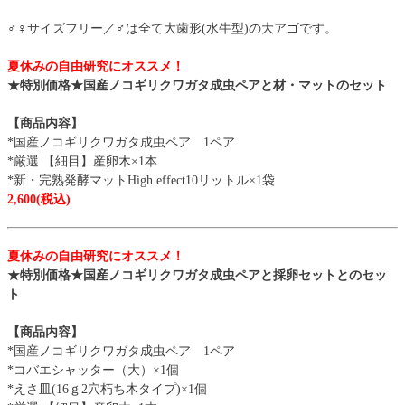
♂♀サイズフリー／♂は全て大歯形(水牛型)の大アゴです。
夏休みの自由研究にオススメ！
★特別価格★国産ノコギリクワガタ成虫ペアと材・マットのセット
【商品内容】
*国産ノコギリクワガタ成虫ペア 1ペア
*厳選 【細目】産卵木×1本
*新・完熟発酵マットHigh effect10リットル×1袋
2,600(税込)
夏休みの自由研究にオススメ！
★特別価格★国産ノコギリクワガタ成虫ペアと採卵セットとのセッ
ト
【商品内容】
*国産ノコギリクワガタ成虫ペア 1ペア
*コバエシャッター（大）×1個
*えさ皿(16ｇ2穴朽ち木タイプ)×1個