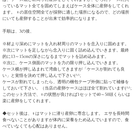
っているマット全てを固めてしまえばケース全体に産卵をしてくれ
ます。 ♀の居住空間全てが採卵に適した場所になるので、どの場所
にいても産卵することが出来て効率的になります。
手順は、3の後、
※材より深めにマットを入れ材周りのマットを念入りに固めます。
※次にマットを足しながら念入りに固く詰め込んでいきます。最終
的に13～15cmの深さになるまでマットを詰め込みます。
※次に、ケース側面のマットを力の限り押し込んでいきます。
ケース横が押し込まれて湾曲してきますが「ケースが割れても良
い」と覚悟を決めて押し込んで下さい(^^;
ケースが割れてしまったら、透明の梱包テープ外側に貼って補修を
しておいて下さい。（当店の産卵ケースはほぼ全て割れています(^^;
このセット方法で、♀の状態が良ければ1セットで40～50頭くらいは
楽に産卵をしてくれます。
◆セット後は、♀はマットに潜り産卵に専念します。 エサを長時間
食べないことがありますが体内に栄養をため込んでいますので、食
べていなくても心配はありません。