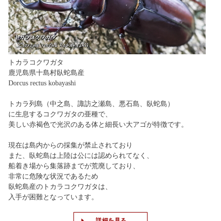
トカラコクワガタ
鹿児島県十島村臥蛇島産
Dorcus rectus kobayashi
トカラ列島（中之島、諏訪之瀬島、悪石島、臥蛇島）
に生息するコクワガタの亜種で、
美しい赤褐色で光沢のある体と細長い大アゴが特徴です。
現在は島内からの採集が禁止されており
また、臥蛇島は上陸は公には認められてなく、
船着き場から集落跡までが荒廃しており、
非常に危険な状況であるため
臥蛇島産のトカラコクワガタは、
入手が困難となっています。
詳細を見る