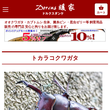
カート
オオクワガタ・カブトムシ 生体、菌糸ビン ・昆虫ゼリー等 飼育用品
販売 の専門店 安心と拘りをお届け致します。
トカラコクワガタ