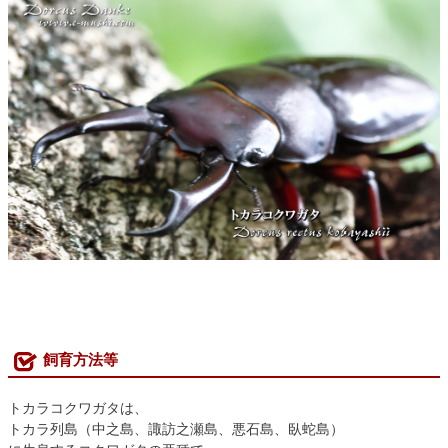
飼育方法等
トカラコクワガタは、
トカラ列島（中之島、諏訪之瀬島、悪石島、臥蛇島）