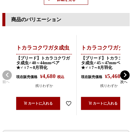
商品のバリエーション
トカラコクワガタ成虫
トカラコクワガタ成
【ブリード】トカラコクワガ
【ブリード】トカラコクワ
タ成虫♂40～44mmペア
タ成虫♂45～47mmペア
★♂♀7～8月羽化
★♂♀7～8月羽化
4,680
5,460
¥
¥
現在販売価格
税込
現在販売価格
税込
前へ
次へ
残りわずか
残りわずか
カートに入れる
カートに入れる