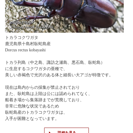
トカラコクワガタ
鹿児島県十島村臥蛇島産
Dorcus rectus kobayashi
トカラ列島（中之島、諏訪之瀬島、悪石島、臥蛇島）
に生息するコクワガタの亜種で、
美しい赤褐色で光沢のある体と細長い大アゴが特徴です。
現在は島内からの採集が禁止されており
また、臥蛇島は上陸は公には認められてなく、
船着き場から集落跡までが荒廃しており、
非常に危険な状況であるため
臥蛇島産のトカラコクワガタは、
入手が困難となっています。
詳細を見る