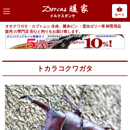
カート
オオクワガタ・カブトムシ 生体、菌糸ビン ・昆虫ゼリー等 飼育用品
販売 の専門店 安心と拘りをお届け致します。
トカラコクワガタ