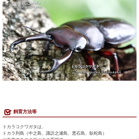
飼育方法等
トカラコクワガタは、
トカラ列島（中之島、諏訪之瀬島、悪石島、臥蛇島）