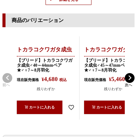
商品のバリエーション
トカラコクワガタ成虫
トカラコクワガタ成
【ブリード】トカラコクワガ
【ブリード】トカラコクワ
タ成虫♂40～44mmペア
タ成虫♂45～47mmペア
★♂♀7～8月羽化
★♂♀7～8月羽化
4,680
5,460
¥
¥
現在販売価格
税込
現在販売価格
税込
前へ
次へ
残りわずか
残りわずか
カートに入れる
カートに入れる