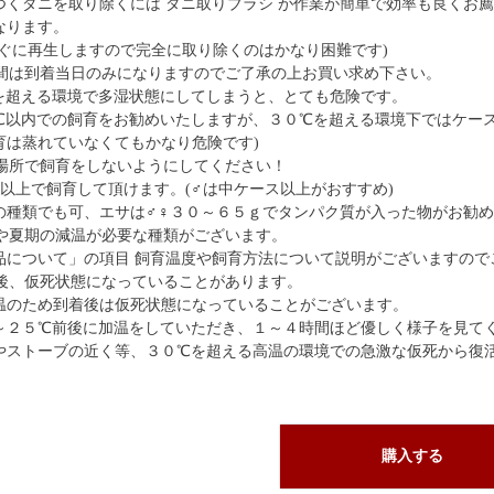
つくダニを取り除くには ダニ取りブラシ が作業が簡単で効率も良くお
なります。
すぐに再生しますので完全に取り除くのはかなり困難です)
間は到着当日のみになりますのでご了承の上お買い求め下さい。
を超える環境で多湿状態にしてしまうと、とても危険です。
℃以内での飼育をお勧めいたしますが、３０℃を超える環境下ではケース
育は蒸れていなくてもかなり危険です)
場所で飼育をしないようにしてください！
ス以上で飼育して頂けます。(♂は中ケース以上がおすすめ)
の種類でも可、エサは♂♀３０～６５ｇでタンパク質が入った物がお勧
や夏期の減温が必要な種類がございます。
品について」の項目 飼育温度や飼育方法について説明がございますので
後、仮死状態になっていることがあります。
温のため到着後は仮死状態になっていることがございます。
～２５℃前後に加温をしていただき、１～４時間ほど優しく様子を見て
やストーブの近く等、３０℃を超える高温の環境での急激な仮死から復
購入する