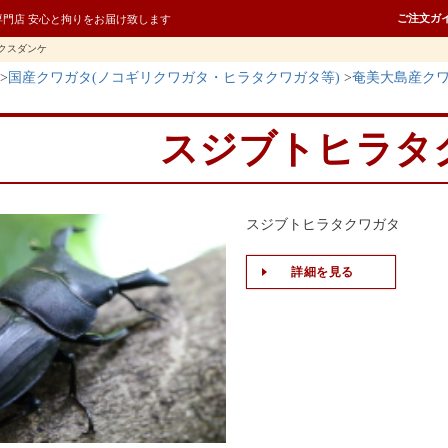
ご注文ガ
専門店 安心と拘りをお届け致します
クスダンケ
国産クワガタ(ノコギリクワガタ・ヒラタクワガタ等)
奄美大島産ク
スジブトヒラタ
スジブトヒラタクワガタ
詳細を見る