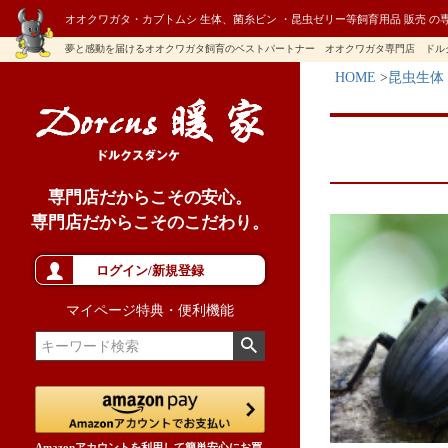
オオクワガタ・カブトムシ 生体、菌糸ビン ・昆虫ゼリー等飼育用品 販売 の
夢と感動を届けるオオクワガタ飼育のベストパートナー オオクワガタ専門店 ドル
HOME
昆虫生体
専門店だからこその安心。
専門店だからこそのこだわり。
ログイン/新規登録
マイページ特典・便利機能
Amazonアカウントを利用して簡単安心にお買