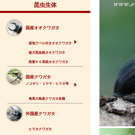
昆虫生体
国産オオクワガタ
産地ラベル付きオオクワガタ
超大型血統オオクワガタ
筑紫ＫＳ系統オオクワガタ
国産クワガタ
ノコギリ・ミヤマ・ヒラタ等
奄美大島産クワガタ各種
外国産クワガタ
ヒラタクワガタ