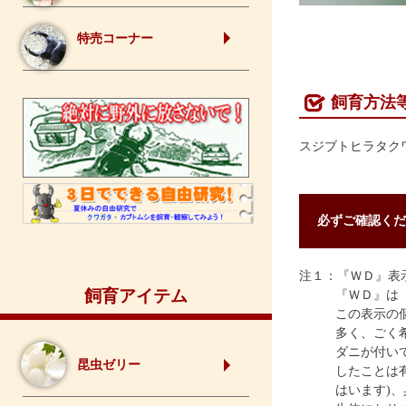
特売コーナー
飼育方法
スジブトヒラタク
必ずご確認くだ
注１：『ＷＤ』表
飼育アイテム
『ＷＤ』は
この表示の
多く、ごく
ダニが付い
昆虫ゼリー
したことは
はいます)