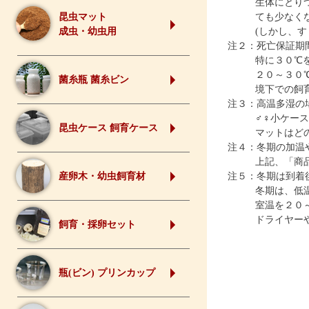
生体にとり
ても少なく
昆虫マット
(しかし、
成虫・幼虫用
注２：死亡保証期
特に３０℃
２０～３０
菌糸瓶 菌糸ビン
境下での飼
注３：高温多湿の
♂♀小ケー
昆虫ケース 飼育ケース
マットはど
注４：冬期の加温
上記、「商
注５：冬期は到着
産卵木・幼虫飼育材
冬期は、低
室温を２０
ドライヤー
飼育・採卵セット
瓶(ビン) プリンカップ