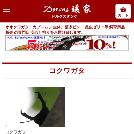
カート
オオクワガタ・カブトムシ 生体、菌糸ビン ・昆虫ゼリー等 飼育用品
販売 の専門店 安心と拘りをお届け致します。
コクワガタ
コクワガタ