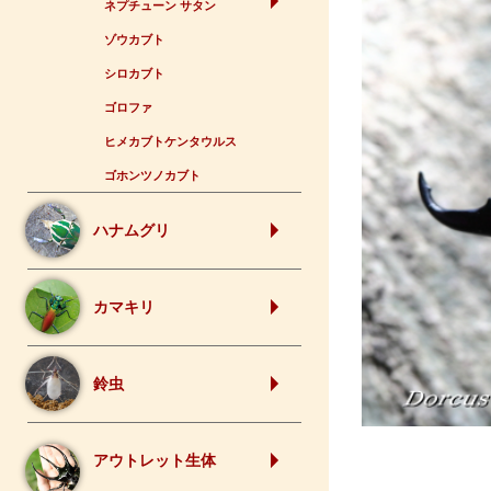
ネプチューン サタン
ゾウカブト
シロカブト
ゴロファ
ヒメカブトケンタウルス
ゴホンツノカブト
ハナムグリ
カマキリ
鈴虫
アウトレット生体