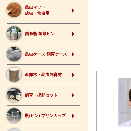
昆虫マット
成虫・幼虫用
菌糸瓶 菌糸ビン
昆虫ケース 飼育ケース
産卵木・幼虫飼育材
飼育・採卵セット
瓶(ビン) プリンカップ