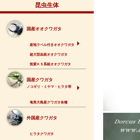
昆虫生体
国産オオクワガタ
産地ラベル付きオオクワガタ
超大型血統オオクワガタ
筑紫ＫＳ系統オオクワガタ
国産クワガタ
ノコギリ・ミヤマ・ヒラタ等
奄美大島産クワガタ各種
外国産クワガタ
ヒラタクワガタ