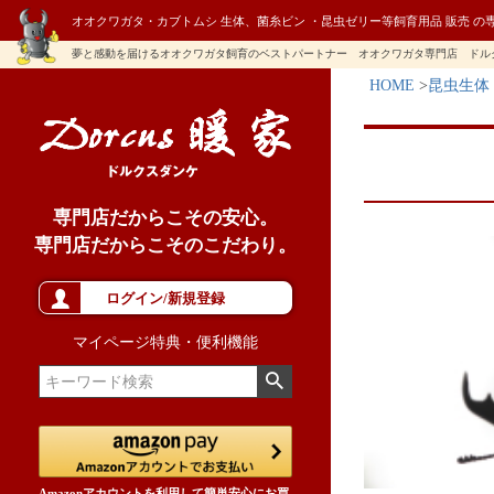
オオクワガタ・カブトムシ 生体、菌糸ビン ・昆虫ゼリー等飼育用品 販売 の
夢と感動を届けるオオクワガタ飼育のベストパートナー オオクワガタ専門店 ドル
HOME
昆虫生体
専門店だからこその安心。
専門店だからこそのこだわり。
ログイン/新規登録
マイページ特典・便利機能
Amazonアカウントを利用して簡単安心にお買