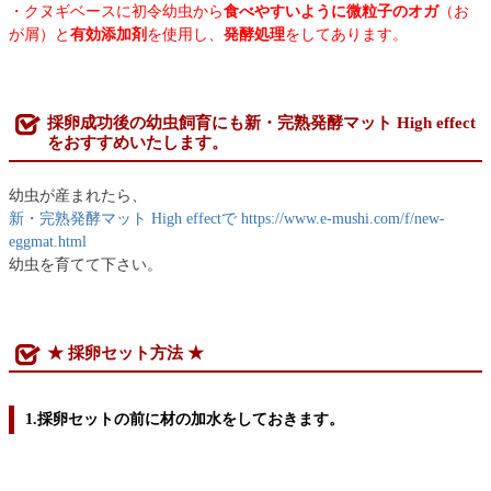
・クヌギベースに初令幼虫から
食べやすいように微粒子のオガ
（お
が屑）と
有効添加剤
を使用し、
発酵処理
をしてあります。
採卵成功後の幼虫飼育にも新・完熟発酵マット High effect
をおすすめいたします。
幼虫が産まれたら、
新・完熟発酵マット High effectで https://www.e-mushi.com/f/new-
eggmat.html
幼虫を育てて下さい。
★ 採卵セット方法 ★
1.採卵セットの前に材の加水をしておきます。