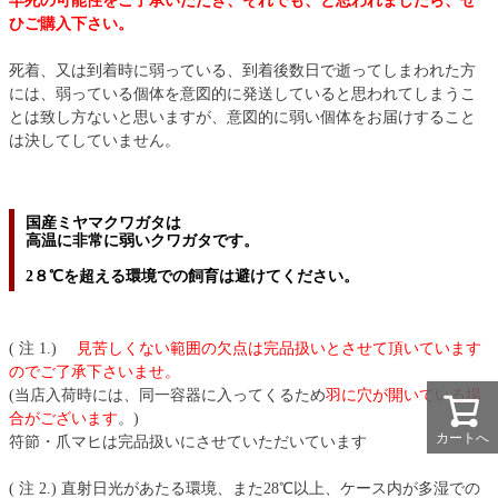
早死の可能性をご了承いただき、それでも、と思われましたら、ぜ
ひご購入下さい。
死着、又は到着時に弱っている、到着後数日で逝ってしまわれた方
には、弱っている個体を意図的に発送していると思われてしまうこ
とは致し方ないと思いますが、意図的に弱い個体をお届けすること
は決してしていません。
国産ミヤマクワガタは
高温に非常に弱いクワガタです。
2８℃を超える環境での飼育は避けてください。
( 注 1.)
見苦しくない範囲の欠点は完品扱いとさせて頂いています
のでご了承下さいませ。
(当店入荷時には、同一容器に入ってくるため
羽に穴が開いている場
合がございます
。)
カートへ
符節・爪マヒは完品扱いにさせていただいています
( 注 2.) 直射日光があたる環境、また28℃以上、ケース内が多湿での