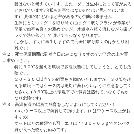
響はないと考えています。また、ダニは生体にとって害がある
とされていますが(私も無害ではないのではと思ってはいま
す)、具体的にどれほど害があるのか判断出来ません。
生体にとりつくダニを取り除くには ダニ取りブラシ が作業が
簡単で効率も良くお薦めですが、水道水を軽く流しながら歯ブ
ラシで洗い落として頂いても少なくなります。
(しかし、すぐに再生しますので完全に取り除くのはかなり困
難です)
注２：死亡保証期間は到着当日のみになりますのでご了承の上お買
い求め下さい。
特に３０℃を超える環境で多湿状態にしてしまうと、とても危
険です。
２０～３０℃以内での飼育をお勧めいたしますが、３０℃を超
える環境下ではケース内は絶対に蒸れないように注意をしてく
ださい。(３５℃以上の環境下での飼育は蒸れていなくてもか
なり危険です)
注３：高温多湿の場所で飼育をしないようにしてください！
♂♀小ケース以上で飼育して頂けます。(♂は中ケース以上がお
すすめ)
マットはどの種類でも可、エサは♂♀３０～６５ｇでタンパク
質が入った物がお勧めです。