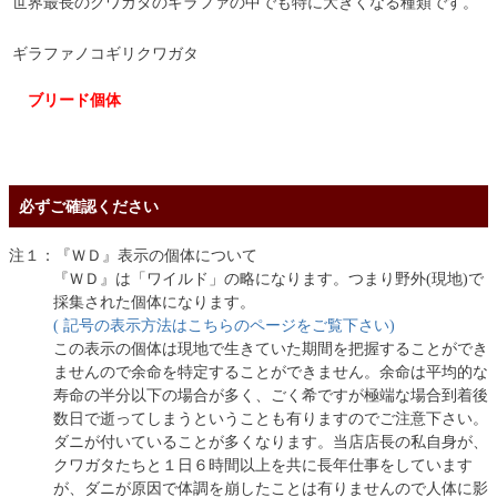
世界最長のクワガタのギラファの中でも特に大きくなる種類です。
ギラファノコギリクワガタ
ブリード個体
必ずご確認ください
注１：『ＷＤ』表示の個体について
『ＷＤ』は「ワイルド」の略になります。つまり野外(現地)で
採集された個体になります。
( 記号の表示方法はこちらのページをご覧下さい)
この表示の個体は現地で生きていた期間を把握することができ
ませんので余命を特定することができません。余命は平均的な
寿命の半分以下の場合が多く、ごく希ですが極端な場合到着後
数日で逝ってしまうということも有りますのでご注意下さい。
ダニが付いていることが多くなります。当店店長の私自身が、
クワガタたちと１日６時間以上を共に長年仕事をしています
が、ダニが原因で体調を崩したことは有りませんので人体に影