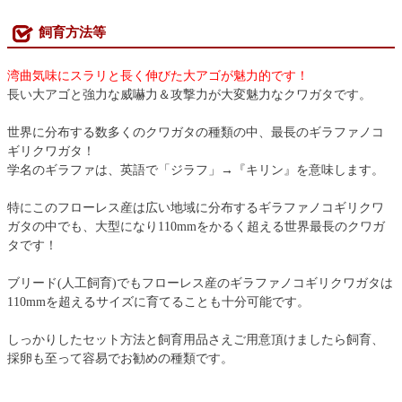
飼育方法等
湾曲気味にスラリと長く伸びた大アゴが魅力的です！
長い大アゴと強力な威嚇力＆攻撃力が大変魅力なクワガタです。
世界に分布する数多くのクワガタの種類の中、最長のギラファノコ
ギリクワガタ！
学名のギラファは、英語で「ジラフ」→『キリン』を意味します。
特にこのフローレス産は広い地域に分布するギラファノコギリクワ
ガタの中でも、大型になり110mmをかるく超える世界最長のクワガ
タです！
ブリード(人工飼育)でもフローレス産のギラファノコギリクワガタは
110mmを超えるサイズに育てることも十分可能です。
しっかりしたセット方法と飼育用品さえご用意頂けましたら飼育、
採卵も至って容易でお勧めの種類です。