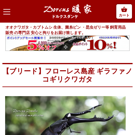
カート
オオクワガタ・カブトムシ 生体、菌糸ビン ・昆虫ゼリー等 飼育用品
販売 の専門店 安心と拘りをお届け致します。
【ブリード】フローレス島産 ギラファノ
コギリクワガタ