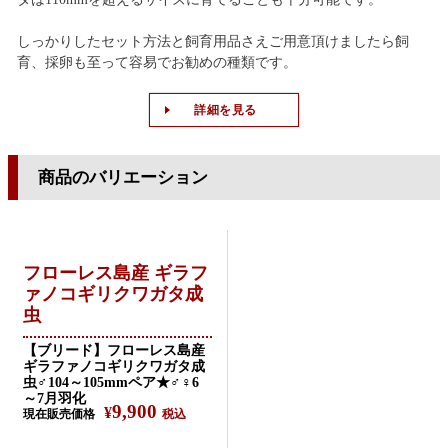
しっかりしたセット方法と飼育用品さえご用意頂けましたら飼
育、採卵も至って容易でお勧めの種類です。
詳細を見る
商品のバリエーション
フローレス島産 ギラフ
ァノコギリクワガタ成
虫
【ブリード】フローレス島産
ギラファノコギリクワガタ成
虫♂104～105mmペア★♂♀6
～7月羽化
9,900
¥
現在販売価格
税込