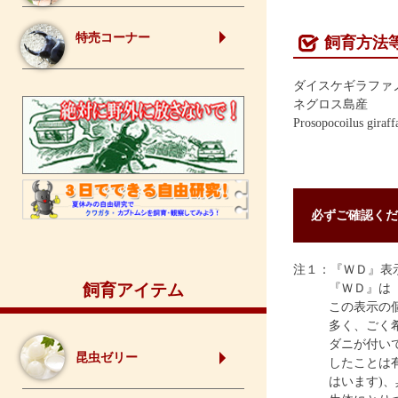
特売コーナー
飼育方法
ダイスケギラファ
ネグロス島産
Prosopocoilus giraff
必ずご確認くだ
注１：『ＷＤ』表
飼育アイテム
『ＷＤ』は
この表示の
多く、ごく
ダニが付い
昆虫ゼリー
したことは
はいます)