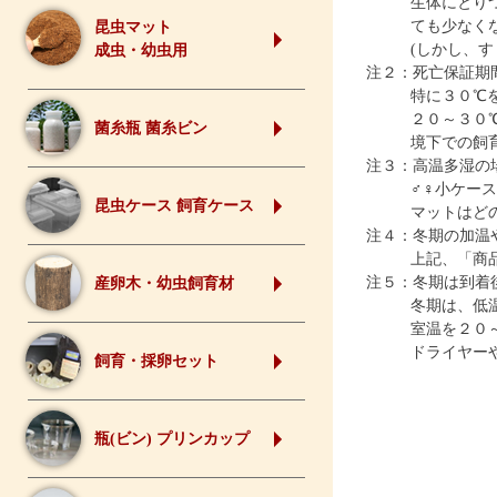
生体にとり
ても少なく
昆虫マット
(しかし、
成虫・幼虫用
注２：死亡保証期
特に３０℃
２０～３０
菌糸瓶 菌糸ビン
境下での飼
注３：高温多湿の
♂♀小ケー
昆虫ケース 飼育ケース
マットはど
注４：冬期の加温
上記、「商
注５：冬期は到着
産卵木・幼虫飼育材
冬期は、低
室温を２０
ドライヤー
飼育・採卵セット
瓶(ビン) プリンカップ