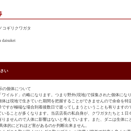
等
ノコギリクワガタ
a daisukei
さい
示の個体について
「ワイルド」の略になります。つまり野外(現地)で採集された個体にな
個体は現地で生きていた期間を把握することができませんので余命を特
希ですが極端な場合到着後数日で逝ってしまうということも有りますの
ていることが多くなります。当店店長の私自身が、クワガタたちと１日
有りませんので人体に影響はないと考えています。また、ダニは生体に
、具体的にどれほど害があるのか判断出来ません。