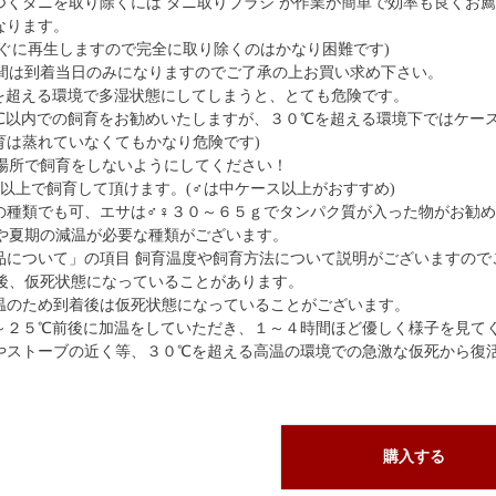
つくダニを取り除くには ダニ取りブラシ が作業が簡単で効率も良くお
なります。
すぐに再生しますので完全に取り除くのはかなり困難です)
間は到着当日のみになりますのでご了承の上お買い求め下さい。
を超える環境で多湿状態にしてしまうと、とても危険です。
℃以内での飼育をお勧めいたしますが、３０℃を超える環境下ではケース
育は蒸れていなくてもかなり危険です)
場所で飼育をしないようにしてください！
ス以上で飼育して頂けます。(♂は中ケース以上がおすすめ)
の種類でも可、エサは♂♀３０～６５ｇでタンパク質が入った物がお勧
や夏期の減温が必要な種類がございます。
品について」の項目 飼育温度や飼育方法について説明がございますので
後、仮死状態になっていることがあります。
温のため到着後は仮死状態になっていることがございます。
～２５℃前後に加温をしていただき、１～４時間ほど優しく様子を見て
やストーブの近く等、３０℃を超える高温の環境での急激な仮死から復
購入する