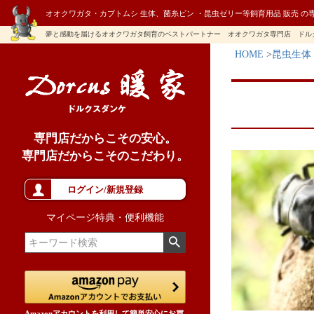
オオクワガタ・カブトムシ 生体、菌糸ビン ・昆虫ゼリー等飼育用品 販売 の
夢と感動を届けるオオクワガタ飼育のベストパートナー オオクワガタ専門店 ドル
HOME
昆虫生体
専門店だからこその安心。
専門店だからこそのこだわり。
ログイン/新規登録
マイページ特典・便利機能
Amazonアカウントを利用して簡単安心にお買