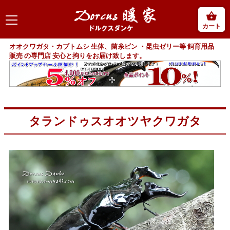
カート
オオクワガタ・カブトムシ 生体、菌糸ビン ・昆虫ゼリー等 飼育用品
販売 の専門店 安心と拘りをお届け致します。
タランドゥスオオツヤクワガタ