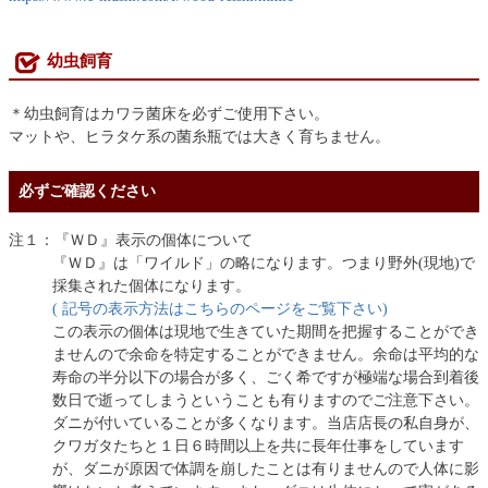
幼虫飼育
＊幼虫飼育はカワラ菌床を必ずご使用下さい。
マットや、ヒラタケ系の菌糸瓶では大きく育ちません。
必ずご確認ください
注１：『ＷＤ』表示の個体について
『ＷＤ』は「ワイルド」の略になります。つまり野外(現地)で
採集された個体になります。
( 記号の表示方法はこちらのページをご覧下さい)
この表示の個体は現地で生きていた期間を把握することができ
ませんので余命を特定することができません。余命は平均的な
寿命の半分以下の場合が多く、ごく希ですが極端な場合到着後
数日で逝ってしまうということも有りますのでご注意下さい。
ダニが付いていることが多くなります。当店店長の私自身が、
クワガタたちと１日６時間以上を共に長年仕事をしています
が、ダニが原因で体調を崩したことは有りませんので人体に影