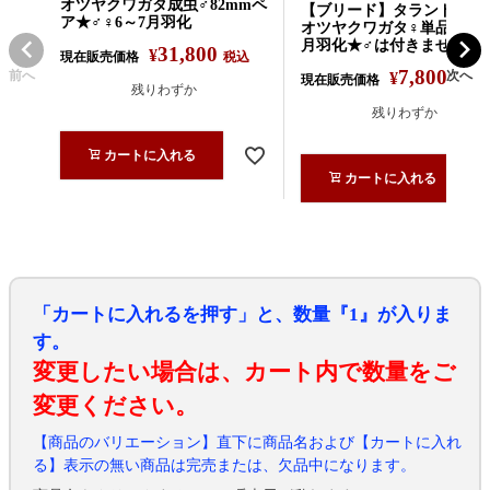
オツヤクワガタ成虫♂82mmペ
【ブリード】タランドゥス
ア★♂♀6～7月羽化
オツヤクワガタ♀単品★5～
月羽化★♂は付きません
31,800
¥
現在販売価格
税込
7,800
前へ
次へ
¥
現在販売価格
税込
残りわずか
残りわずか
カートに入れる
カートに入れる
「カートに入れるを押す」と、数量『1』が入りま
す。
変更したい場合は、カート内で数量をご
変更ください。
【商品のバリエーション】直下に商品名および【カートに入れ
る】表示の無い商品は完売または、欠品中になります。