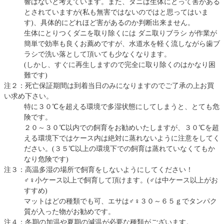
響はないと考えています。また、ダニは生体にとって害がある
とされていますが(私も無害ではないのではと思ってはいま
す)、具体的にどれほど害があるのか判断出来ません。
生体にとりつくダニを取り除くには ダニ取りブラシ が作業が
簡単で効率も良くお薦めですが、水道水を軽く流しながら歯ブ
ラシで洗い落として頂いても少なくなります。
(しかし、すぐに再生しますので完全に取り除くのはかなり困
難です)
注２：死亡保証期間は到着当日のみになりますのでご了承の上お買
い求め下さい。
特に３０℃を超える環境で多湿状態にしてしまうと、とても危
険です。
２０～３０℃以内での飼育をお勧めいたしますが、３０℃を超
える環境下ではケース内は絶対に蒸れないように注意をしてく
ださい。(３５℃以上の環境下での飼育は蒸れていなくてもか
なり危険です)
注３：高温多湿の場所で飼育をしないようにしてください！
♂♀小ケース以上で飼育して頂けます。(♂は中ケース以上がお
すすめ)
マットはどの種類でも可、エサは♂♀３０～６５ｇでタンパク
質が入った物がお勧めです。
注４：冬期の加温や夏期の減温が必要な種類がございます。