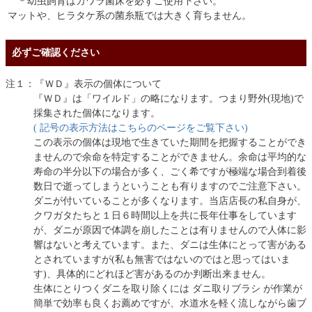
＊幼虫飼育はカワラ菌床を必ずご使用下さい。
マットや、ヒラタケ系の菌糸瓶では大きく育ちません。
必ずご確認ください
注１：『ＷＤ』表示の個体について
『ＷＤ』は「ワイルド」の略になります。つまり野外(現地)で
採集された個体になります。
( 記号の表示方法はこちらのページをご覧下さい)
この表示の個体は現地で生きていた期間を把握することができ
ませんので余命を特定することができません。余命は平均的な
寿命の半分以下の場合が多く、ごく希ですが極端な場合到着後
数日で逝ってしまうということも有りますのでご注意下さい。
ダニが付いていることが多くなります。当店店長の私自身が、
クワガタたちと１日６時間以上を共に長年仕事をしています
が、ダニが原因で体調を崩したことは有りませんので人体に影
響はないと考えています。また、ダニは生体にとって害がある
とされていますが(私も無害ではないのではと思ってはいま
す)、具体的にどれほど害があるのか判断出来ません。
生体にとりつくダニを取り除くには ダニ取りブラシ が作業が
簡単で効率も良くお薦めですが、水道水を軽く流しながら歯ブ