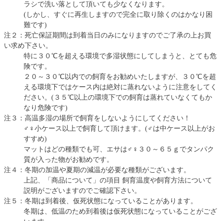
ラシで洗い落として頂いても少なくなります。
(しかし、すぐに再生しますので完全に取り除くのはかなり困
難です)
注２：死亡保証期間は到着当日のみになりますのでご了承の上お買
い求め下さい。
特に３０℃を超える環境で多湿状態にしてしまうと、とても危
険です。
２０～３０℃以内での飼育をお勧めいたしますが、３０℃を超
える環境下ではケース内は絶対に蒸れないように注意をしてく
ださい。(３５℃以上の環境下での飼育は蒸れていなくてもか
なり危険です)
注３：高温多湿の場所で飼育をしないようにしてください！
♂♀小ケース以上で飼育して頂けます。(♂は中ケース以上がお
すすめ)
マットはどの種類でも可、エサは♂♀３０～６５ｇでタンパク
質が入った物がお勧めです。
注４：冬期の加温や夏期の減温が必要な種類がございます。
上記、「商品について」の項目 飼育温度や飼育方法について
説明がございますのでご確認下さい。
注５：冬期は到着後、仮死状態になっていることがあります。
冬期は、低温のため到着後は仮死状態になっていることがござ