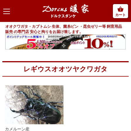
カート
オオクワガタ・カブトムシ 生体、菌糸ビン ・昆虫ゼリー等 飼育用品
販売 の専門店 安心と拘りをお届け致します。
レギウスオオツヤクワガタ
カメルーン産