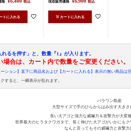
¥
6,400
¥
6,900
価格
税込
現在販売価格
税込
ートに入れる
カートに入れる
入れるを押す」と、数量『1』が入ります。
い場合は、カート内で数量をご変更ください。
エーション】直下に商品名および【カートに入れる】表示の無い商品は
ックすると、一瞬表示が乱れます。
パラワン島産
大型サイズで手のひらからはみ出す大きさ
長い大アゴと強力な威嚇力＆攻撃力が大変
世界最大のヒラタクワガタで、長く伸びた大アゴがいかにもク
なんと言ってもその威嚇力と攻撃力