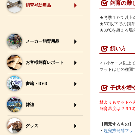
飼育の難
飼育補助用品
★冬季１０℃以上
★5℃以下での飼
★30℃を超える
メーカー飼育用品
飼い方
お客様飼育レポート
♂♀小ケース以上で
マットはどの種類
書籍・DVD
子供を増
材よりもマットへ
雑誌
飼育温度は２３℃
【用意するもの】
グッズ
・
超完熟発酵マッ