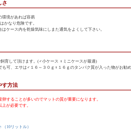
しさ
の環境があれば容易
育はかなり危険です。
場合はケース内を乾燥気味にしまた通気をよくして下さい。
飼育して頂けます。(♂小ケース ♀ミニケースが最適)
でも可、エサは♂１６～３０ｇ♀１６ｇのタンパク質が入った物がお勧
やす方法
産卵することが多いのでマットの質が重要になります。
以上が必要です。
ト（10リットル）