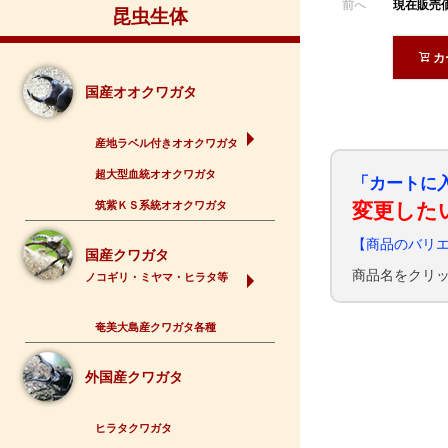
現在販売
前へ
昆虫生体
カ
国産オオクワガタ
産地ラベル付きオオクワガタ
超大型血統オオクワガタ
「カートに
筑紫ＫＳ系統オオクワガタ
変更した
【商品のバリ
国産クワガタ
商品名をクリ
ノコギリ・ミヤマ・ヒラタ等
奄美大島産クワガタ各種
外国産クワガタ
ヒラタクワガタ