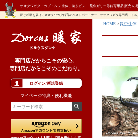
オオクワガタ・カブトムシ 生体、菌糸ビン ・昆虫ゼリー等飼育用品 販売 の
夢と感動を届けるオオクワガタ飼育のベストパートナー オオクワガタ専門店 ドル
HOME
昆虫生体
専門店だからこその安心。
専門店だからこそのこだわり。
ログイン/新規登録
マイページ特典・便利機能
Amazonアカウントを利用して簡単安心にお買