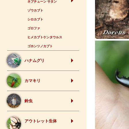
ネプチューン サタン
ゾウカブト
シロカブト
ゴロファ
ヒメカブトケンタウルス
ゴホンツノカブト
ハナムグリ
カマキリ
鈴虫
アウトレット生体