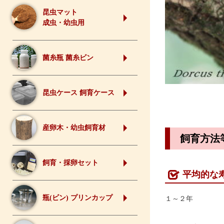
昆虫マット
成虫・幼虫用
菌糸瓶 菌糸ビン
昆虫ケース 飼育ケース
産卵木・幼虫飼育材
飼育方法
飼育・採卵セット
平均的な
瓶(ビン) プリンカップ
１～２年