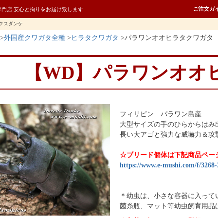
ご注文ガ
専門店 安心と拘りをお届け致します
クスダンケ
外国産クワガタ全種
ヒラタクワガタ
パラワンオオヒラタクワガタ
【WD】パラワンオオ
フィリピン パラワン島産
大型サイズの手のひらからはみ
長い大アゴと強力な威嚇力＆攻
☆ブリード個体は下記商品ペー
https://www.e-mushi.com/f/3268
＊幼虫は、小さな容器に入って
菌糸瓶、マット等幼虫飼育用品