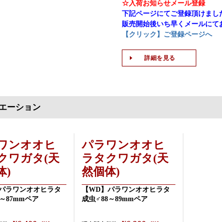
☆入荷お知らせメール登録
下記ページにてご登録頂けまし
販売開始後いち早くメールにて
【クリック】ご登録ページへ
詳細を見る
エーション
ワンオオヒ
パラワンオオヒ
クワガタ(天
ラタクワガタ(天
体)
然個体)
パラワンオオヒラタ
【WD】パラワンオオヒラタ
5～87mmペア
成虫♂88～89mmペア