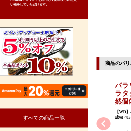
い物をしていただけます。
商品のバリ
パラ
ラタ
然個
【WD】
すべての商品一覧
成虫♂8