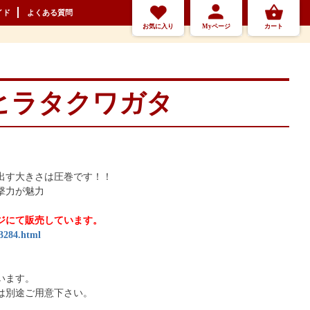
イド
よくある質問
お気に入り
Myページ
カート
ヒラタクワガタ
出す大きさは圧巻です！！
撃力が魅力
ジにて販売しています。
-3284.html
います。
は別途ご用意下さい。