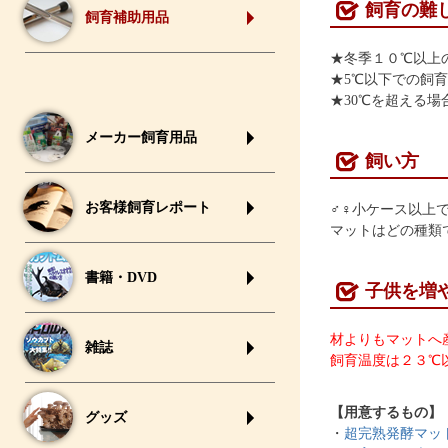
飼育の難
飼育補助用品
★冬季１０℃以上
★5℃以下での飼
★30℃を超える
メーカー飼育用品
飼い方
お客様飼育レポート
♂♀小ケース以上で
マットはどの種類
書籍・DVD
子供を増
材よりもマットへ
雑誌
飼育温度は２３℃
【用意するもの】
グッズ
・
超完熟発酵マッ