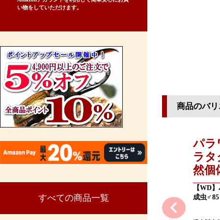
い物をしていただけます。
商品のバリ
パラ
ラタ
然個
【WD】
すべての商品一覧
成虫♂8