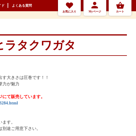
イド
よくある質問
お気に入り
Myページ
カート
ヒラタクワガタ
出す大きさは圧巻です！！
撃力が魅力
ジにて販売しています。
-3284.html
います。
は別途ご用意下さい。