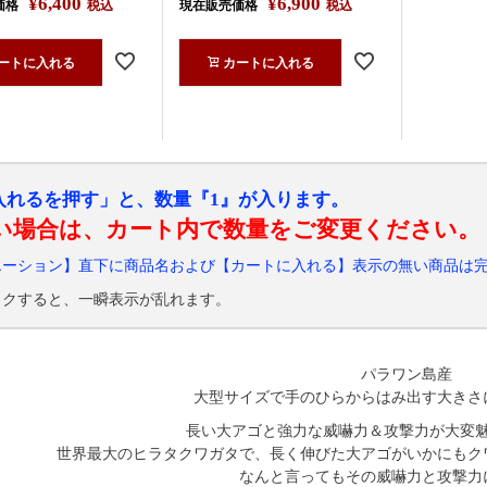
¥
6,400
¥
6,900
価格
税込
現在販売価格
税込
ートに入れる
カートに入れる
入れるを押す」と、数量『1』が入ります。
い場合は、カート内で数量をご変更ください。
エーション】直下に商品名および【カートに入れる】表示の無い商品は
ックすると、一瞬表示が乱れます。
パラワン島産
大型サイズで手のひらからはみ出す大きさ
長い大アゴと強力な威嚇力＆攻撃力が大変
世界最大のヒラタクワガタで、長く伸びた大アゴがいかにもク
なんと言ってもその威嚇力と攻撃力