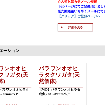
☆入荷お知らせメール登録
下記ページにてご登録頂けまし
販売開始後いち早くメールにて
【クリック】ご登録ページへ
詳細を見る
エーション
ワンオオヒ
パラワンオオヒ
クワガタ(天
ラタクワガタ(天
体)
然個体)
パラワンオオヒラタ
【WD】パラワンオオヒラタ
5～87mmペア
成虫♂88～89mmペア