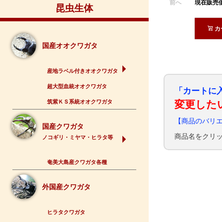
現在販売
前へ
昆虫生体
カ
国産オオクワガタ
産地ラベル付きオオクワガタ
超大型血統オオクワガタ
「カートに
筑紫ＫＳ系統オオクワガタ
変更した
【商品のバリ
国産クワガタ
商品名をクリ
ノコギリ・ミヤマ・ヒラタ等
奄美大島産クワガタ各種
外国産クワガタ
ヒラタクワガタ