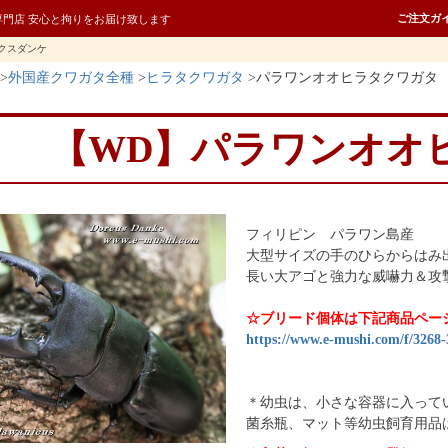
ご注文ガ
専門店 安心と拘りをお届け致します
クスダンケ
外国産クワガタ全種
ヒラタクワガタ
パラワンオオヒラタクワガタ
【WD】パラワンオオ
フィリピン パラワン島産
大型サイズの手のひらからはみ
長い大アゴと強力な威嚇力＆攻
☆ブリード個体は下記商品ペー
https://www.e-mushi.com/f/3268
＊幼虫は、小さな容器に入って
菌糸瓶、マット等幼虫飼育用品