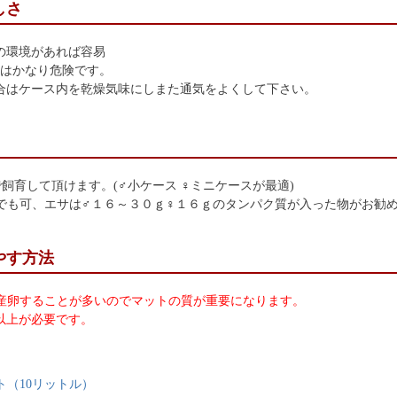
しさ
の環境があれば容易
育はかなり危険です。
場合はケース内を乾燥気味にしまた通気をよくして下さい。
飼育して頂けます。(♂小ケース ♀ミニケースが最適)
でも可、エサは♂１６～３０ｇ♀１６ｇのタンパク質が入った物がお勧
やす方法
産卵することが多いのでマットの質が重要になります。
以上が必要です。
ト（10リットル）