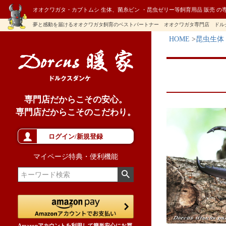
オオクワガタ・カブトムシ 生体、菌糸ビン ・昆虫ゼリー等飼育用品 販売 の
夢と感動を届けるオオクワガタ飼育のベストパートナー オオクワガタ専門店 ドル
HOME
昆虫生体
専門店だからこその安心。
専門店だからこそのこだわり。
ログイン/新規登録
マイページ特典・便利機能
Amazonアカウントを利用して簡単安心にお買