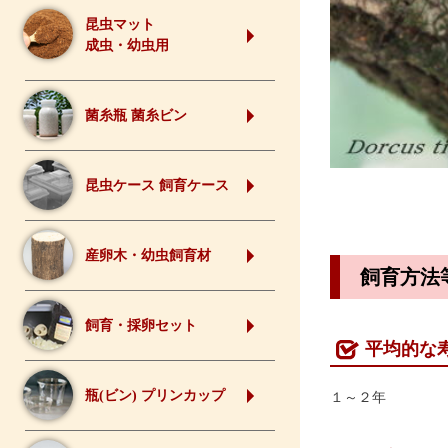
昆虫マット
成虫・幼虫用
菌糸瓶 菌糸ビン
昆虫ケース 飼育ケース
産卵木・幼虫飼育材
飼育方法
飼育・採卵セット
平均的な
瓶(ビン) プリンカップ
１～２年