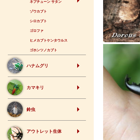
ネプチューン サタン
ゾウカブト
シロカブト
ゴロファ
ヒメカブトケンタウルス
ゴホンツノカブト
ハナムグリ
カマキリ
鈴虫
アウトレット生体