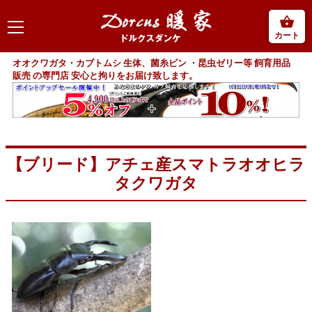
カート
オオクワガタ・カブトムシ 生体、菌糸ビン ・昆虫ゼリー等 飼育用品
販売 の専門店 安心と拘りをお届け致します。
【ブリード】アチェ産スマトラオオヒラ
タクワガタ