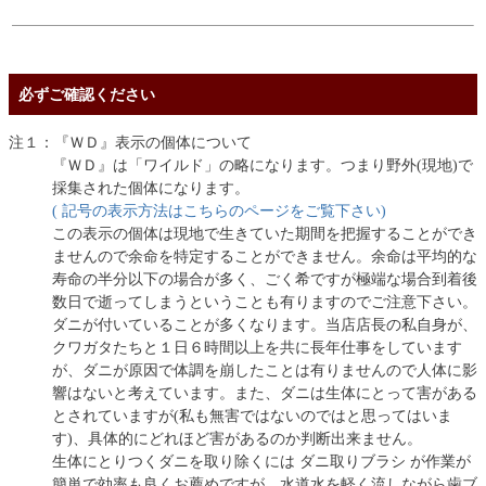
必ずご確認ください
注１：『ＷＤ』表示の個体について
『ＷＤ』は「ワイルド」の略になります。つまり野外(現地)で
採集された個体になります。
( 記号の表示方法はこちらのページをご覧下さい)
この表示の個体は現地で生きていた期間を把握することができ
ませんので余命を特定することができません。余命は平均的な
寿命の半分以下の場合が多く、ごく希ですが極端な場合到着後
数日で逝ってしまうということも有りますのでご注意下さい。
ダニが付いていることが多くなります。当店店長の私自身が、
クワガタたちと１日６時間以上を共に長年仕事をしています
が、ダニが原因で体調を崩したことは有りませんので人体に影
響はないと考えています。また、ダニは生体にとって害がある
とされていますが(私も無害ではないのではと思ってはいま
す)、具体的にどれほど害があるのか判断出来ません。
生体にとりつくダニを取り除くには ダニ取りブラシ が作業が
簡単で効率も良くお薦めですが、水道水を軽く流しながら歯ブ