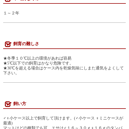
１～２年
飼育の難しさ
★冬季１０℃以上の環境があれば容易
★5℃以下での飼育はかなり危険です。
★30℃を超える場合はケース内を乾燥気味にしまた通気をよくして
下さい。
飼い方
♂♀小ケース以上で飼育して頂けます。(♂小ケース ♀ミニケースが
最適)
マットはどの種類でも可、エサは♂１６～３０ｇ♀１６ｇのタンパ