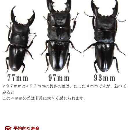
♂９７ｍｍと♂９３ｍｍの長さの差は、たった４ｍｍですが、並べて
みると
この４ｍｍの差は非常に大きく感じられます。
平均的な寿命