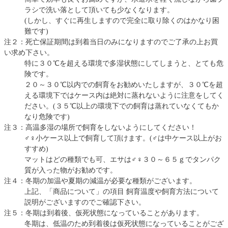
ラシで洗い落として頂いても少なくなります。
(しかし、すぐに再生しますので完全に取り除くのはかなり困
難です)
注２：死亡保証期間は到着当日のみになりますのでご了承の上お買
い求め下さい。
特に３０℃を超える環境で多湿状態にしてしまうと、とても危
険です。
２０～３０℃以内での飼育をお勧めいたしますが、３０℃を超
える環境下ではケース内は絶対に蒸れないように注意をしてく
ださい。(３５℃以上の環境下での飼育は蒸れていなくてもか
なり危険です)
注３：高温多湿の場所で飼育をしないようにしてください！
♂♀小ケース以上で飼育して頂けます。(♂は中ケース以上がお
すすめ)
マットはどの種類でも可、エサは♂♀３０～６５ｇでタンパク
質が入った物がお勧めです。
注４：冬期の加温や夏期の減温が必要な種類がございます。
上記、「商品について」の項目 飼育温度や飼育方法について
説明がございますのでご確認下さい。
注５：冬期は到着後、仮死状態になっていることがあります。
冬期は、低温のため到着後は仮死状態になっていることがござ