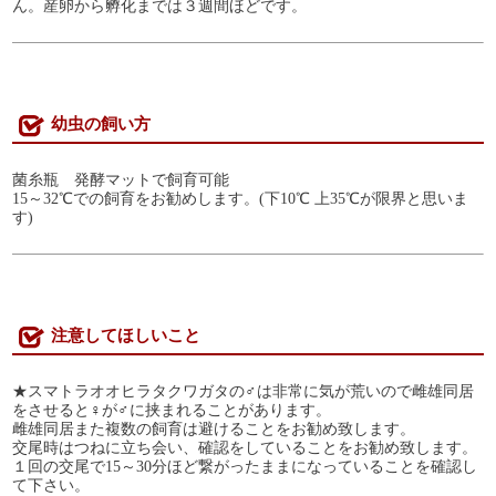
ん。産卵から孵化までは３週間ほどです。
幼虫の飼い方
菌糸瓶 発酵マットで飼育可能
15～32℃での飼育をお勧めします。(下10℃ 上35℃が限界と思いま
す)
注意してほしいこと
★スマトラオオヒラタクワガタの♂は非常に気が荒いので雌雄同居
をさせると♀が♂に挟まれることがあります。
雌雄同居また複数の飼育は避けることをお勧め致します。
交尾時はつねに立ち会い、確認をしていることをお勧め致します。
１回の交尾で15～30分ほど繋がったままになっていることを確認し
て下さい。