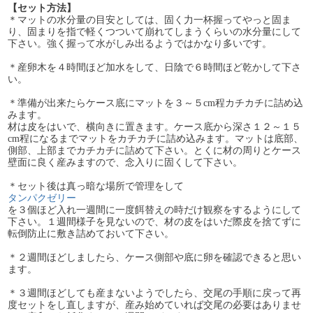
【セット方法】
＊マットの水分量の目安としては、固く力一杯握ってやっと固ま
り、固まりを指で軽くつついて崩れてしまうくらいの水分量にして
下さい。強く握って水がしみ出るようではかなり多いです。
＊産卵木を４時間ほど加水をして、日陰で６時間ほど乾かして下さ
い。
＊準備が出来たらケース底にマットを３～５cm程カチカチに詰め込
みます。
材は皮をはいで、横向きに置きます。ケース底から深さ１２～１５
cm程になるまでマットをカチカチに詰め込みます。マットは底部、
側部、上部までカチカチに詰めて下さい。とくに材の周りとケース
壁面に良く産みますので、念入りに固くして下さい。
＊セット後は真っ暗な場所で管理をして
タンパクゼリー
を３個ほど入れ一週間に一度餌替えの時だけ観察をするようにして
下さい。１週間様子を見ないので、材の皮をはいだ際皮を捨てずに
転倒防止に敷き詰めておいて下さい。
＊２週間ほどしましたら、ケース側部や底に卵を確認できると思い
ます。
＊３週間ほどしても産まないようでしたら、交尾の手順に戻って再
度セットをし直しますが、産み始めていれば交尾の必要はありませ