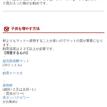
ク質が入った物がお勧めです。
子供を増やす方法
材よりもマットへ産卵することが多いのでマットの質が重要になり
ます。
飼育温度は２３℃以上が必要です。
【用意するもの】
・
超完熟発酵マット
(10リットル)
・
飼育ケース大
・
産卵材
(細目×２又は太目×１)
・昆虫ゼリー(
高タンパクゼリー
がお勧め)