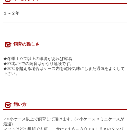
１～２年
飼育の難しさ
★冬季１０℃以上の環境があれば容易
★5℃以下での飼育はかなり危険です。
★30℃を超える場合はケース内を乾燥気味にしまた通気をよくして
下さい。
飼い方
♂♀小ケース以上で飼育して頂けます。(♂小ケース ♀ミニケースが
最適)
マットはどの種類でも可、エサは♂１６～３０ｇ♀１６ｇのタンパ