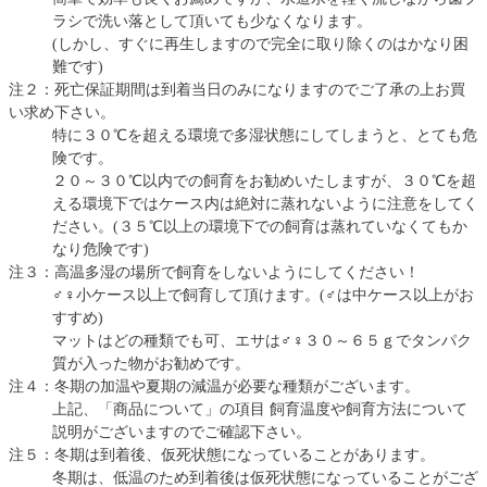
ラシで洗い落として頂いても少なくなります。
(しかし、すぐに再生しますので完全に取り除くのはかなり困
難です)
注２：死亡保証期間は到着当日のみになりますのでご了承の上お買
い求め下さい。
特に３０℃を超える環境で多湿状態にしてしまうと、とても危
険です。
２０～３０℃以内での飼育をお勧めいたしますが、３０℃を超
える環境下ではケース内は絶対に蒸れないように注意をしてく
ださい。(３５℃以上の環境下での飼育は蒸れていなくてもか
なり危険です)
注３：高温多湿の場所で飼育をしないようにしてください！
♂♀小ケース以上で飼育して頂けます。(♂は中ケース以上がお
すすめ)
マットはどの種類でも可、エサは♂♀３０～６５ｇでタンパク
質が入った物がお勧めです。
注４：冬期の加温や夏期の減温が必要な種類がございます。
上記、「商品について」の項目 飼育温度や飼育方法について
説明がございますのでご確認下さい。
注５：冬期は到着後、仮死状態になっていることがあります。
冬期は、低温のため到着後は仮死状態になっていることがござ