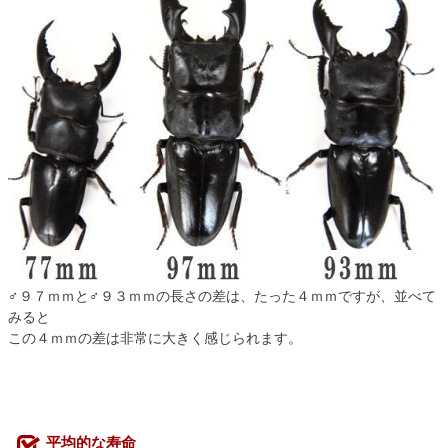
♂９７ｍｍと♂９３ｍｍの長さの差は、たった４ｍｍですが、並べて
みると
この４ｍｍの差は非常に大きく感じられます。
平均的な寿命