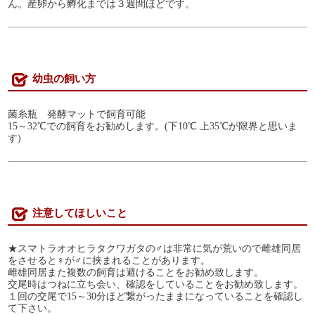
ん。産卵から孵化までは３週間ほどです。
幼虫の飼い方
菌糸瓶 発酵マットで飼育可能
15～32℃での飼育をお勧めします。(下10℃ 上35℃が限界と思いま
す)
注意してほしいこと
★スマトラオオヒラタクワガタの♂は非常に気が荒いので雌雄同居
をさせると♀が♂に挟まれることがあります。
雌雄同居また複数の飼育は避けることをお勧め致します。
交尾時はつねに立ち会い、確認をしていることをお勧め致します。
１回の交尾で15～30分ほど繋がったままになっていることを確認し
て下さい。