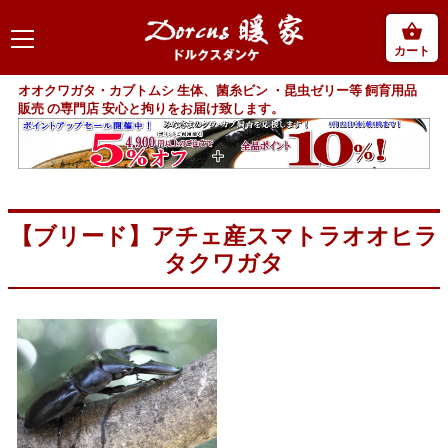
カート
オオクワガタ・カブトムシ 生体、菌糸ビン ・昆虫ゼリー等 飼育用品
販売 の専門店 安心と拘りをお届け致します。
【ブリード】アチェ産スマトラオオヒラ
タクワガタ