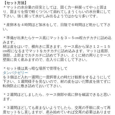
【セット方法】
＊マットの水分量の目安としては、固く力一杯握ってやっと固ま
り、固まりを指で軽くつついて崩れてしまうくらいの水分量にして
下さい。強く握って水がしみ出るようではかなり多いです。
＊産卵木を４時間ほど加水をして、日陰で６時間ほど乾かして下さ
い。
＊準備が出来たらケース底にマットを３～５cm程カチカチに詰め込
みます。
材は皮をはいで、横向きに置きます。ケース底から深さ１２～１５
cm程になるまでマットをカチカチに詰め込みます。マットは底部、
側部、上部までカチカチに詰めて下さい。とくに材の周りとケース
壁面に良く産みますので、念入りに固くして下さい。
＊セット後は真っ暗な場所で管理をして
タンパクゼリー
を３個ほど入れ一週間に一度餌替えの時だけ観察をするようにして
下さい。１週間様子を見ないので、材の皮をはいだ際皮を捨てずに
転倒防止に敷き詰めておいて下さい。
＊２週間ほどしましたら、ケース側部や底に卵を確認できると思い
ます。
＊３週間ほどしても産まないようでしたら、交尾の手順に戻って再
度セットをし直しますが、産み始めていれば交尾の必要はありませ