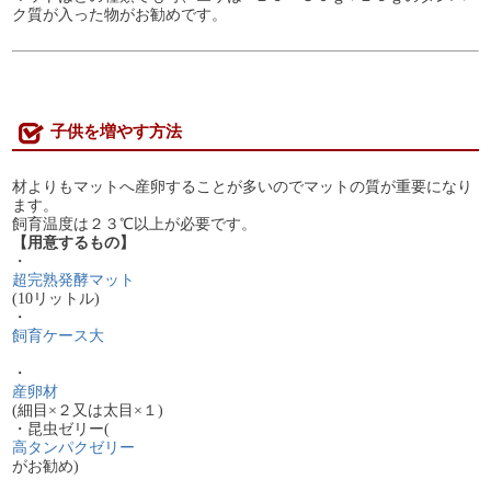
ク質が入った物がお勧めです。
子供を増やす方法
材よりもマットへ産卵することが多いのでマットの質が重要になり
ます。
飼育温度は２３℃以上が必要です。
【用意するもの】
・
超完熟発酵マット
(10リットル)
・
飼育ケース大
・
産卵材
(細目×２又は太目×１)
・昆虫ゼリー(
高タンパクゼリー
がお勧め)