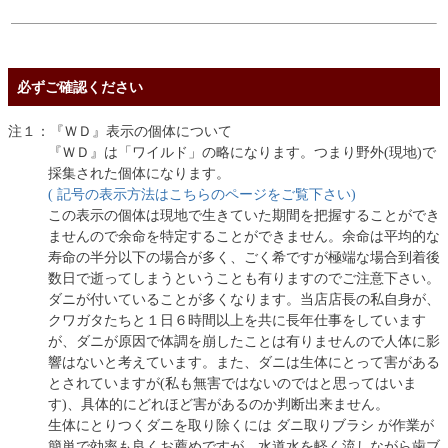
必ずご確認ください
注１：『ＷＤ』表示の個体について
『ＷＤ』は「ワイルド」の略になります。つまり野外(現地)で
採集された個体になります。
( 記号の表示方法はこちらのページをご覧下さい)
この表示の個体は現地で生きていた期間を把握することができ
ませんので余命を特定することができません。余命は平均的な
寿命の半分以下の場合が多く、ごく希ですが極端な場合到着後
数日で逝ってしまうということも有りますのでご注意下さい。
ダニが付いていることが多くなります。当店店長の私自身が、
クワガタたちと１日６時間以上を共に長年仕事をしています
が、ダニが原因で体調を崩したことは有りませんので人体に影
響はないと考えています。また、ダニは生体にとって害がある
とされていますが(私も無害ではないのではと思ってはいま
す)、具体的にどれほど害があるのか判断出来ません。
生体にとりつくダニを取り除くには ダニ取りブラシ が作業が
簡単で効率も良くお薦めですが、水道水を軽く流しながら歯ブ