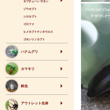
ネプチューン サタン
ゾウカブト
シロカブト
ゴロファ
ヒメカブトケンタウルス
ゴホンツノカブト
ハナムグリ
カマキリ
鈴虫
アウトレット生体