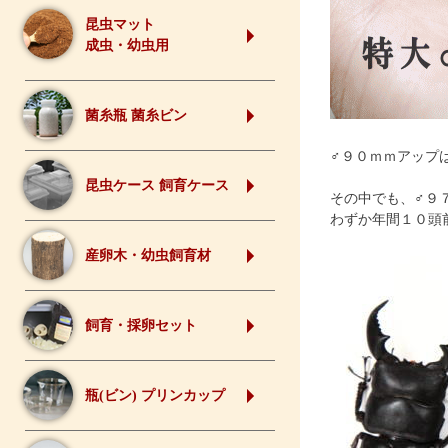
昆虫マット
成虫・幼虫用
菌糸瓶 菌糸ビン
♂９０ｍｍアップ
昆虫ケース 飼育ケース
その中でも、♂９
わずか年間１０頭
産卵木・幼虫飼育材
飼育・採卵セット
瓶(ビン) プリンカップ