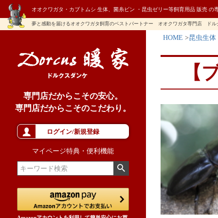
オオクワガタ・カブトムシ 生体、菌糸ビン ・昆虫ゼリー等飼育用品 販売 の
夢と感動を届けるオオクワガタ飼育のベストパートナー オオクワガタ専門店 ドル
HOME
昆虫生体
【
専門店だからこその安心。
専門店だからこそのこだわり。
ログイン/新規登録
マイページ特典・便利機能
Amazonアカウントを利用して簡単安心にお買