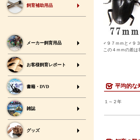
飼育補助用品
メーカー飼育用品
♂９７ｍｍと♂９
この４ｍｍの差は
お客様飼育レポート
平均的な
書籍・DVD
１～２年
雑誌
グッズ