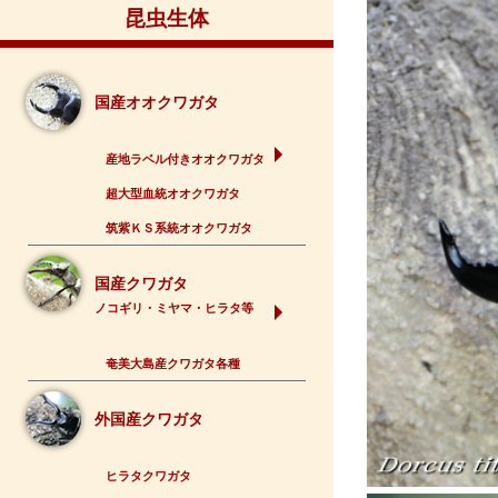
昆虫生体
国産オオクワガタ
産地ラベル付きオオクワガタ
超大型血統オオクワガタ
筑紫ＫＳ系統オオクワガタ
国産クワガタ
ノコギリ・ミヤマ・ヒラタ等
奄美大島産クワガタ各種
外国産クワガタ
ヒラタクワガタ