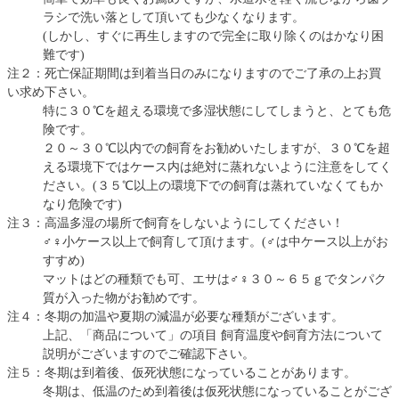
ラシで洗い落として頂いても少なくなります。
(しかし、すぐに再生しますので完全に取り除くのはかなり困
難です)
注２：死亡保証期間は到着当日のみになりますのでご了承の上お買
い求め下さい。
特に３０℃を超える環境で多湿状態にしてしまうと、とても危
険です。
２０～３０℃以内での飼育をお勧めいたしますが、３０℃を超
える環境下ではケース内は絶対に蒸れないように注意をしてく
ださい。(３５℃以上の環境下での飼育は蒸れていなくてもか
なり危険です)
注３：高温多湿の場所で飼育をしないようにしてください！
♂♀小ケース以上で飼育して頂けます。(♂は中ケース以上がお
すすめ)
マットはどの種類でも可、エサは♂♀３０～６５ｇでタンパク
質が入った物がお勧めです。
注４：冬期の加温や夏期の減温が必要な種類がございます。
上記、「商品について」の項目 飼育温度や飼育方法について
説明がございますのでご確認下さい。
注５：冬期は到着後、仮死状態になっていることがあります。
冬期は、低温のため到着後は仮死状態になっていることがござ