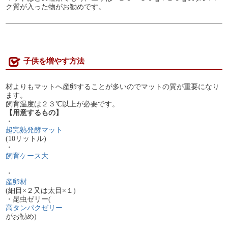
ク質が入った物がお勧めです。
子供を増やす方法
材よりもマットへ産卵することが多いのでマットの質が重要になり
ます。
飼育温度は２３℃以上が必要です。
【用意するもの】
・
超完熟発酵マット
(10リットル)
・
飼育ケース大
・
産卵材
(細目×２又は太目×１)
・昆虫ゼリー(
高タンパクゼリー
がお勧め)