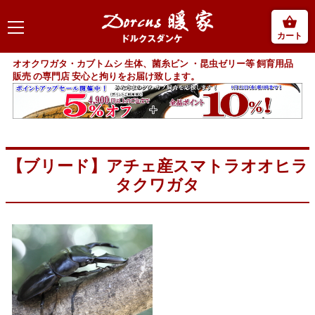
カート
オオクワガタ・カブトムシ 生体、菌糸ビン ・昆虫ゼリー等 飼育用品
販売 の専門店 安心と拘りをお届け致します。
【ブリード】アチェ産スマトラオオヒラ
タクワガタ