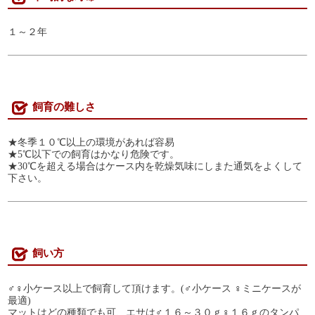
１～２年
飼育の難しさ
★冬季１０℃以上の環境があれば容易
★5℃以下での飼育はかなり危険です。
★30℃を超える場合はケース内を乾燥気味にしまた通気をよくして
下さい。
飼い方
♂♀小ケース以上で飼育して頂けます。(♂小ケース ♀ミニケースが
最適)
マットはどの種類でも可、エサは♂１６～３０ｇ♀１６ｇのタンパ