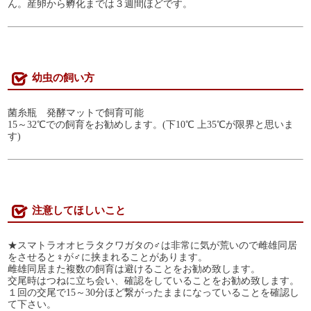
ん。産卵から孵化までは３週間ほどです。
幼虫の飼い方
菌糸瓶 発酵マットで飼育可能
15～32℃での飼育をお勧めします。(下10℃ 上35℃が限界と思いま
す)
注意してほしいこと
★スマトラオオヒラタクワガタの♂は非常に気が荒いので雌雄同居
をさせると♀が♂に挟まれることがあります。
雌雄同居また複数の飼育は避けることをお勧め致します。
交尾時はつねに立ち会い、確認をしていることをお勧め致します。
１回の交尾で15～30分ほど繋がったままになっていることを確認し
て下さい。