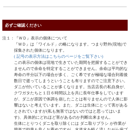
必ずご確認ください
注１：『ＷＤ』表示の個体について
『ＷＤ』は「ワイルド」の略になります。つまり野外(現地)で
採集された個体になります。
( 記号の表示方法はこちらのページをご覧下さい)
この表示の個体は現地で生きていた期間を把握することができ
ませんので余命を特定することができません。余命は平均的な
寿命の半分以下の場合が多く、ごく希ですが極端な場合到着後
数日で逝ってしまうということも有りますのでご注意下さい。
ダニが付いていることが多くなります。当店店長の私自身が、
クワガタたちと１日６時間以上を共に長年仕事をしています
が、ダニが原因で体調を崩したことは有りませんので人体に影
響はないと考えています。また、ダニは生体にとって害がある
とされていますが(私も無害ではないのではと思ってはいま
す)、具体的にどれほど害があるのか判断出来ません。
生体にとりつくダニを取り除くには ダニ取りブラシ が作業が
簡単で効率も良くお薦めですが、水道水を軽く流しながら歯ブ