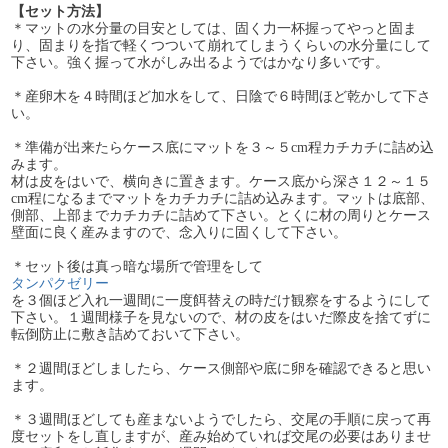
【セット方法】
＊マットの水分量の目安としては、固く力一杯握ってやっと固ま
り、固まりを指で軽くつついて崩れてしまうくらいの水分量にして
下さい。強く握って水がしみ出るようではかなり多いです。
＊産卵木を４時間ほど加水をして、日陰で６時間ほど乾かして下さ
い。
＊準備が出来たらケース底にマットを３～５cm程カチカチに詰め込
みます。
材は皮をはいで、横向きに置きます。ケース底から深さ１２～１５
cm程になるまでマットをカチカチに詰め込みます。マットは底部、
側部、上部までカチカチに詰めて下さい。とくに材の周りとケース
壁面に良く産みますので、念入りに固くして下さい。
＊セット後は真っ暗な場所で管理をして
タンパクゼリー
を３個ほど入れ一週間に一度餌替えの時だけ観察をするようにして
下さい。１週間様子を見ないので、材の皮をはいだ際皮を捨てずに
転倒防止に敷き詰めておいて下さい。
＊２週間ほどしましたら、ケース側部や底に卵を確認できると思い
ます。
＊３週間ほどしても産まないようでしたら、交尾の手順に戻って再
度セットをし直しますが、産み始めていれば交尾の必要はありませ