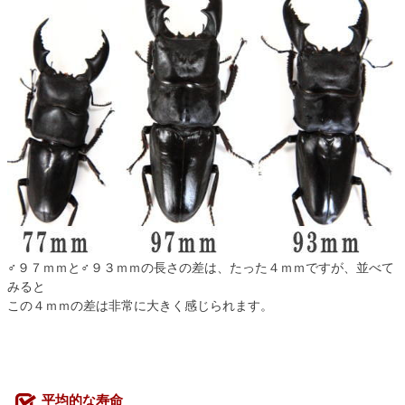
♂９７ｍｍと♂９３ｍｍの長さの差は、たった４ｍｍですが、並べて
みると
この４ｍｍの差は非常に大きく感じられます。
平均的な寿命