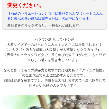
変更ください。
【商品のバリエーション】直下に商品名および【カートに入れ
る】表示の無い商品は完売または、欠品中になります。
商品名をクリックすると、一瞬表示が乱れます。
パラワン島 Mt.ガントン産
大型サイズで手のひらからはみ出す大きさには圧倒されます！
長い大アゴと強力な威嚇力＆攻撃力が大変魅力なクワガタです。
世界最大のヒラタクワガタで、長く伸びた大アゴがいかにもクワガ
タらしい魅力を引き出しています。
なんと言ってもその威嚇力と攻撃力には迫力あり『クワガタ相撲』
の全国大会でも上位に必ず入るほどです。
飼育は容易な種類ですし、幼虫も巨大化しますので一度は飼育して
頂きたいお勧めのクワガタです。