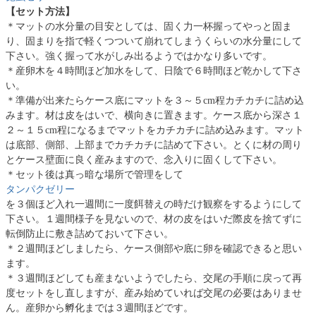
【セット方法】
＊マットの水分量の目安としては、固く力一杯握ってやっと固ま
り、固まりを指で軽くつついて崩れてしまうくらいの水分量にして
下さい。強く握って水がしみ出るようではかなり多いです。
＊産卵木を４時間ほど加水をして、日陰で６時間ほど乾かして下さ
い。
＊準備が出来たらケース底にマットを３～５cm程カチカチに詰め込
みます。材は皮をはいで、横向きに置きます。ケース底から深さ１
２～１５cm程になるまでマットをカチカチに詰め込みます。マット
は底部、側部、上部までカチカチに詰めて下さい。とくに材の周り
とケース壁面に良く産みますので、念入りに固くして下さい。
＊セット後は真っ暗な場所で管理をして
タンパクゼリー
を３個ほど入れ一週間に一度餌替えの時だけ観察をするようにして
下さい。１週間様子を見ないので、材の皮をはいだ際皮を捨てずに
転倒防止に敷き詰めておいて下さい。
＊２週間ほどしましたら、ケース側部や底に卵を確認できると思い
ます。
＊３週間ほどしても産まないようでしたら、交尾の手順に戻って再
度セットをし直しますが、産み始めていれば交尾の必要はありませ
ん。産卵から孵化までは３週間ほどです。