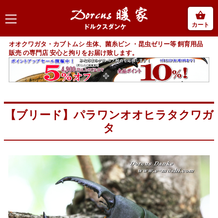
カート
オオクワガタ・カブトムシ 生体、菌糸ビン ・昆虫ゼリー等 飼育用品
販売 の専門店 安心と拘りをお届け致します。
【ブリード】パラワンオオヒラタクワガ
タ