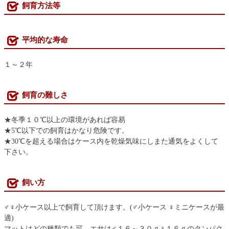
飼育方法等
平均的な寿命
１～２年
飼育の難しさ
★冬季１０℃以上の環境があれば容易
★5℃以下での飼育はかなり危険です。
★30℃を超える場合はケース内を乾燥気味にしまた通気をよくして
下さい。
飼い方
♂♀小ケース以上で飼育して頂けます。(♂小ケース ♀ミニケースが最
適)
マットはどの種類でも可、エサは♂１６～３０ｇ♀１６ｇのタンパク