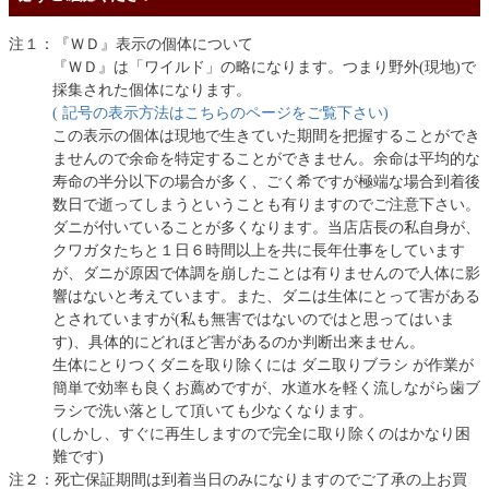
注１：『ＷＤ』表示の個体について
『ＷＤ』は「ワイルド」の略になります。つまり野外(現地)で
採集された個体になります。
( 記号の表示方法はこちらのページをご覧下さい)
この表示の個体は現地で生きていた期間を把握することができ
ませんので余命を特定することができません。余命は平均的な
寿命の半分以下の場合が多く、ごく希ですが極端な場合到着後
数日で逝ってしまうということも有りますのでご注意下さい。
ダニが付いていることが多くなります。当店店長の私自身が、
クワガタたちと１日６時間以上を共に長年仕事をしています
が、ダニが原因で体調を崩したことは有りませんので人体に影
響はないと考えています。また、ダニは生体にとって害がある
とされていますが(私も無害ではないのではと思ってはいま
す)、具体的にどれほど害があるのか判断出来ません。
生体にとりつくダニを取り除くには ダニ取りブラシ が作業が
簡単で効率も良くお薦めですが、水道水を軽く流しながら歯ブ
ラシで洗い落として頂いても少なくなります。
(しかし、すぐに再生しますので完全に取り除くのはかなり困
難です)
注２：死亡保証期間は到着当日のみになりますのでご了承の上お買