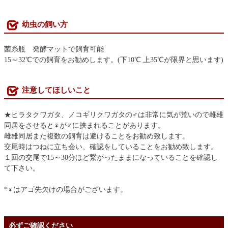
幼虫の飼い方
菌糸瓶 発酵マットで飼育可能
15～32℃での飼育をお勧めします。(下10℃ 上35℃が限界と思います)
注意してほしいこと
★ヒラタクワガタ、ノコギリクワガタの♂は非常に気が荒いので雌雄
同居をさせると♀が♂に挟まれることがあります。
雌雄同居また複数の飼育は避けることをお勧め致します。
交尾時はつねに立ち会い、確認をしていることをお勧め致します。
１回の交尾で15～30分ほど繋がったままになっていることを確認し
て下さい。
*♀はアゴ先欠けの場合がございます。
必ずご確認ください