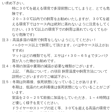
い求め下さい。
特に３０℃を超える環境で多湿状態にしてしまうと、とても危
険です。
２０～３０℃以内での飼育をお勧めいたしますが、３０℃を超
える環境下ではケース内は絶対に蒸れないように注意をしてく
ださい。(３５℃以上の環境下での飼育は蒸れていなくてもか
なり危険です)
注３：高温多湿の場所で飼育をしないようにしてください！
♂♀小ケース以上で飼育して頂けます。(♂は中ケース以上がお
すすめ)
マットはどの種類でも可、エサは♂♀３０～６５ｇでタンパク
質が入った物がお勧めです。
注４：冬期の加温や夏期の減温が必要な種類がございます。
上記、「商品について」の項目 飼育温度や飼育方法について
説明がございますのでご確認下さい。
注５：冬期は到着後、仮死状態になっていることがあります。
冬期は、低温のため到着後は仮死状態になっていることがござ
います。
室温を２０～２５℃前後に加温をしていただき、１～４時間ほ
ど優しく様子を見てください。
ドライヤーやストーブの近く等、３０℃を超える高温の環境で