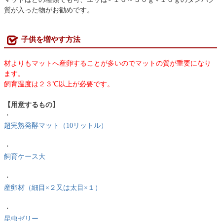
質が入った物がお勧めです。
子供を増やす方法
材よりもマットへ産卵することが多いのでマットの質が重要になり
ます。
飼育温度は２３℃以上が必要です。
【用意するもの】
・
超完熟発酵マット（10リットル）
・
飼育ケース大
・
産卵材（細目×２又は太目×１）
・
昆虫ゼリー