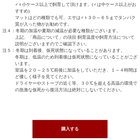
♂♀小ケース以上で飼育して頂けます。(♂は中ケース以上がお
すすめ)
マットはどの種類でも可、エサは♂♀３０～６５ｇでタンパク
質が入った物がお勧めです。
注４：冬期の加温や夏期の減温が必要な種類がございます。
上記、「商品について」の項目 飼育温度や飼育方法について
説明がございますのでご確認下さい。
注５：冬期は到着後、仮死状態になっていることがあります。
冬期は、低温のため到着後は仮死状態になっていることがござ
います。
室温を２０～２５℃前後に加温をしていただき、１～４時間ほ
ど優しく様子を見てください。
ドライヤーやストーブの近く等、３０℃を超える高温の環境で
の急激な仮死から復活方法は絶対にしないでください。
購入する