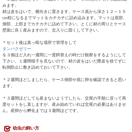
みます。
材は皮をはいで、横向きに置きます。ケース底から深さ１２～１５
cm程になるまでマットをカチカチに詰め込みます。マットは底部、
側部、上部までカチカチに詰めて下さい。とくに材の周りとケース
壁面に良く産みますので、念入りに固くして下さい。
＊セット後は真っ暗な場所で管理をして
タンパクゼリー
を３個ほど入れ一週間に一度餌替えの時だけ観察をするようにして
下さい。１週間様子を見ないので、材の皮をはいだ際皮を捨てずに
転倒防止に敷き詰めておいて下さい。
＊２週間ほどしましたら、ケース側部や底に卵を確認できると思い
ます。
＊３週間ほどしても産まないようでしたら、交尾の手順に戻って再
度セットをし直しますが、産み始めていれば交尾の必要はありませ
ん。産卵から孵化までは３週間ほどです。
幼虫の飼い方