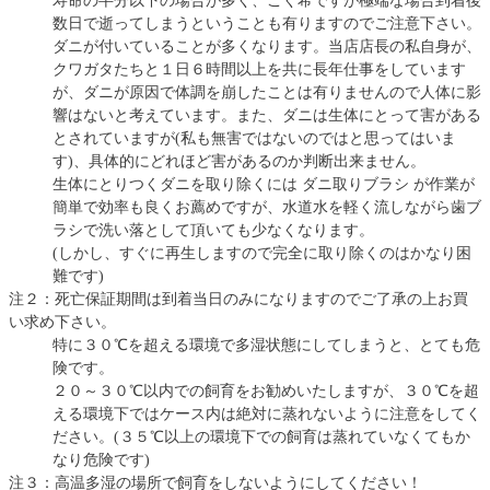
寿命の半分以下の場合が多く、ごく希ですが極端な場合到着後
数日で逝ってしまうということも有りますのでご注意下さい。
ダニが付いていることが多くなります。当店店長の私自身が、
クワガタたちと１日６時間以上を共に長年仕事をしています
が、ダニが原因で体調を崩したことは有りませんので人体に影
響はないと考えています。また、ダニは生体にとって害がある
とされていますが(私も無害ではないのではと思ってはいま
す)、具体的にどれほど害があるのか判断出来ません。
生体にとりつくダニを取り除くには ダニ取りブラシ が作業が
簡単で効率も良くお薦めですが、水道水を軽く流しながら歯ブ
ラシで洗い落として頂いても少なくなります。
(しかし、すぐに再生しますので完全に取り除くのはかなり困
難です)
注２：死亡保証期間は到着当日のみになりますのでご了承の上お買
い求め下さい。
特に３０℃を超える環境で多湿状態にしてしまうと、とても危
険です。
２０～３０℃以内での飼育をお勧めいたしますが、３０℃を超
える環境下ではケース内は絶対に蒸れないように注意をしてく
ださい。(３５℃以上の環境下での飼育は蒸れていなくてもか
なり危険です)
注３：高温多湿の場所で飼育をしないようにしてください！