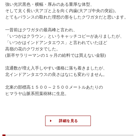
強い光沢黒色・横幅・厚みのある重厚な体型、
そして太く長い大アゴと上を向く内歯(大アゴ中央の突起)。
とてもバランスの取れた理想の形をしたクワガタだと思います。
一昔前はクワガタの最高峰と言われ、
「いつかはクラウン」というキャッチコピーがありましたが、
「いつかはインドアンタエウス」と言われていたほど
高嶺の花のクワガタでした。
(新卒サラリーマンの１ヶ月の給料では買えない金額)
流通数が増え入手しやすい価格に落ち着きましたが、
北インドアンタエウスの良さはなにも変わりません。
北東の部標高１５００～２５００メートルあたりの
ヒマラヤ山脈系照葉樹林に生息。
詳細を見る