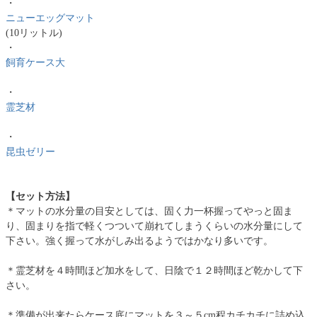
・
ニューエッグマット
(10リットル)
・
飼育ケース大
・
霊芝材
・
昆虫ゼリー
【セット方法】
＊マットの水分量の目安としては、固く力一杯握ってやっと固ま
り、固まりを指で軽くつついて崩れてしまうくらいの水分量にして
下さい。強く握って水がしみ出るようではかなり多いです。
＊霊芝材を４時間ほど加水をして、日陰で１２時間ほど乾かして下
さい。
＊準備が出来たらケース底にマットを３～５cm程カチカチに詰め込