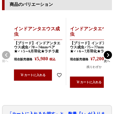
商品のバリエーション
インドアンタエウス成
インドアンタエウス
虫
虫
【ブリード】インドアンタエ
【ブリード】インドアンタ
ウス成虫♂70～74mmペア
ウス成虫♂75～77mmペア
★♂♀5～6月羽化★ラチラ産
★♂♀6～7月羽化★ラチラ
5,980
7,200
¥
¥
現在販売価格
税込
現在販売価格
税込
前へ
次へ
残りわずか
カートに入れる
カートに入れる
「カートに入れるを押す」と、数量『1』が入りま