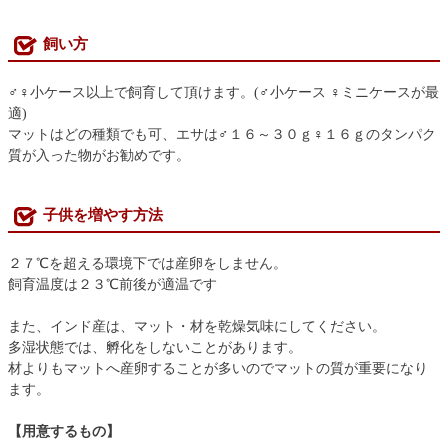
飼い方
♂♀小ケース以上で飼育して頂けます。(♂小ケース ♀ミニケースが最
適)
マットはどの種類でも可、エサは♂１６～３０ｇ♀１６ｇのタンパク
質が入った物がお勧めです。
子供を増やす方法
２７℃を超える環境下では産卵をしません。
飼育温度は２３℃前後が適温です
また、インド産は、マット・材を乾燥気味にしてください。
多湿状態では、孵化をしないことがあります。
材よりもマットへ産卵することが多いのでマットの質が重要になり
ます。
【用意するもの】