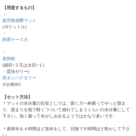
【用意するもの】
・
超完熟発酵マット
(10リットル)
・
飼育ケース大
・
産卵材
(細目×２又は太目×１)
・昆虫ゼリー(
高タンパクゼリー
がお勧め)
【セット方法】
＊マットの水分量の目安としては、固く力一杯握ってやっと固ま
り、固まりを指で軽くつついて崩れてしまうくらいの水分量にして
下さい。強く握って水がしみ出るようではかなり多いです。
＊産卵木を４時間ほど加水をして、日陰で６時間ほど乾かして下さ
い。