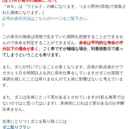
(注１)ＷＤ表示の個体について
『ＷＤ』は「ワイルド」の略になります。つまり野外(現地)で採集さ
れた個体になります。(
記号の表示方法はこちらのページをご覧下さい。
)
この表示の個体は現地で生きていた期間を把握することができませ
んので余命を特定することができません。
余命は平均的な寿命の半
分以下の場合が多く
、ごく希ですが極端な場合、到着後数日で逝っ
てしまうということも有ります。
また、ダニが付いていることが多くなります。店長の私自身がクワ
ガタと１日６時間以上を共に長年仕事をしていますがダニが原因で
体調を崩したことは有りませんので人体に影響はないと考えていま
す。
また、ダニは生体にとって害があるとされていますが(私も無害では
ないのではと思ってはいます)、具体的にどれほど害があるのか判断
出来ません。
生体にとりつくダニを取り除くには
ダニ取りブラシ