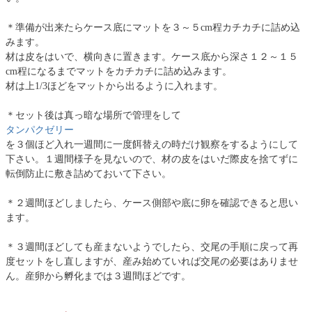
＊準備が出来たらケース底にマットを３～５cm程カチカチに詰め込
みます。
材は皮をはいで、横向きに置きます。ケース底から深さ１２～１５
cm程になるまでマットをカチカチに詰め込みます。
材は上1/3ほどをマットから出るように入れます。
＊セット後は真っ暗な場所で管理をして
タンパクゼリー
を３個ほど入れ一週間に一度餌替えの時だけ観察をするようにして
下さい。１週間様子を見ないので、材の皮をはいだ際皮を捨てずに
転倒防止に敷き詰めておいて下さい。
＊２週間ほどしましたら、ケース側部や底に卵を確認できると思い
ます。
＊３週間ほどしても産まないようでしたら、交尾の手順に戻って再
度セットをし直しますが、産み始めていれば交尾の必要はありませ
ん。産卵から孵化までは３週間ほどです。