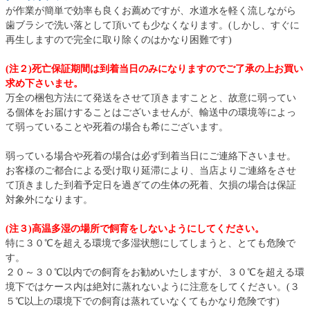
が作業が簡単で効率も良くお薦めですが、水道水を軽く流しながら
歯ブラシで洗い落として頂いても少なくなります。(しかし、すぐに
再生しますので完全に取り除くのはかなり困難です)
(注２)死亡保証期間は到着当日のみになりますのでご了承の上お買い
求め下さいませ。
万全の梱包方法にて発送をさせて頂きますことと、故意に弱ってい
る個体をお届けすることはございませんが、輸送中の環境等によっ
て弱っていることや死着の場合も希にございます。
弱っている場合や死着の場合は必ず到着当日にご連絡下さいませ。
お客様のご都合による受け取り延滞により、当店よりご連絡をさせ
て頂きました到着予定日を過ぎての生体の死着、欠損の場合は保証
対象外になります。
(注３)高温多湿の場所で飼育をしないようにしてください。
特に３０℃を超える環境で多湿状態にしてしまうと、とても危険で
す。
２０～３０℃以内での飼育をお勧めいたしますが、３０℃を超える環
境下ではケース内は絶対に蒸れないように注意をしてください。(３
５℃以上の環境下での飼育は蒸れていなくてもかなり危険です)