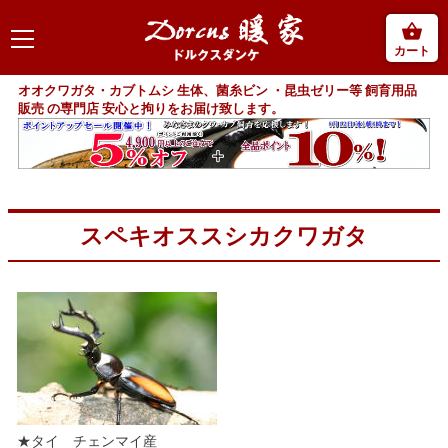
カート
オオクワガタ・カブトムシ 生体、菌糸ビン ・昆虫ゼリー等 飼育用品
販売 の専門店 安心と拘りをお届け致します。
スペキオススシカクワガタ
★タイ チェンマイ産