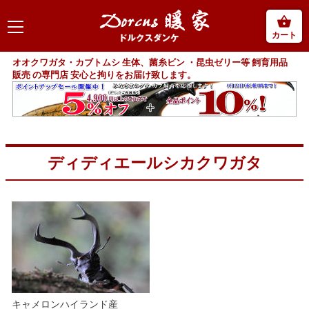
カート
オオクワガタ・カブトムシ 生体、菌糸ビン ・昆虫ゼリー等 飼育用品
販売 の専門店 安心と拘りをお届け致します。
ディディエールシカクワガタ
キャメロンハイランド産