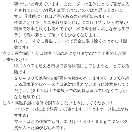
響はないと考えています。また、ダニは生体にとって害がある
とされていますが(私も無害ではないのではと思ってはいま
す)、具体的にどれほど害があるのか判断出来ません。
生体にとりつくダニを取り除くには ダニ取りブラシ が作業が
簡単で効率も良くお薦めですが、水道水を軽く流しながら歯ブ
ラシで洗い落として頂いても少なくなります。
(しかし、すぐに再生しますので完全に取り除くのはかなり困
難です)
注２：死亡保証期間は到着当日のみになりますのでご了承の上お買
い求め下さい。
特に３０℃を超える環境で多湿状態にしてしまうと、とても危
険です。
２０～３０℃以内での飼育をお勧めいたしますが、３０℃を超
える環境下ではケース内は絶対に蒸れないように注意をしてく
ださい。(３５℃以上の環境下での飼育は蒸れていなくてもか
なり危険です)
注３：高温多湿の場所で飼育をしないようにしてください！
♂♀小ケース以上で飼育して頂けます。(♂は中ケース以上がお
すすめ)
マットはどの種類でも可、エサは♂♀３０～６５ｇでタンパク
質が入った物がお勧めです。